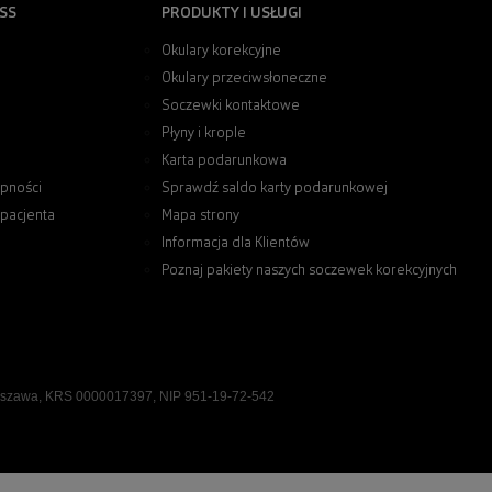
SS
PRODUKTY I USŁUGI
Okulary korekcyjne
Okulary przeciwsłoneczne
Soczewki kontaktowe
Płyny i krople
Karta podarunkowa
pności
Sprawdź saldo karty podarunkowej
 pacjenta
Mapa strony
Informacja dla Klientów
Poznaj pakiety naszych soczewek korekcyjnych
rszawa, KRS 0000017397, NIP 951-19-72-542