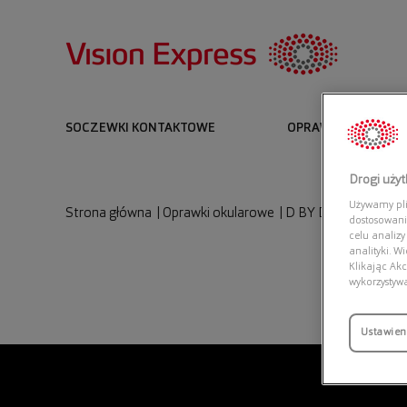
SOCZEWKI KONTAKTOWE
OPRAWKI I OKULARY
Drogi uży
Używamy plik
Strona główna
|
Oprawki okularowe
|
D BY D DBOM0030 
dostosowani
celu analizy
analityki. W
Klikając Akc
wykorzystyw
Ustawien