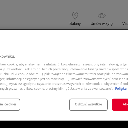
Salony
Umów wizytę
Vis
 KOREKCYJNE
OKULARY PRZECIWSŁONECZNE
tkowniku,
ów cookie, aby maksymalnie ułatwić Ci korzystanie z naszej strony internetowej, w tym
GG00
a jej zawartości i reklam do Twoich preferencji, oferowania funkcji mediów społeczno
 ruchu. Pliki cookie obejmują pliki związane z kierowaniem treści oraz pliki do zaawa
ięcej informacji dostępnych jest po rozwinięciu „Ustawień zaawansowanych” oraz z polit
eptuj, wyrażasz zgodę na używanie przez nas wszystkich plików cookie. Aby zmienić rod
anych przez nas plików cookie, prosimy kliknąć „Ustawienia zaawansowane”.
Polityka
ia cookies
Odrzuć wszystkie
Ak