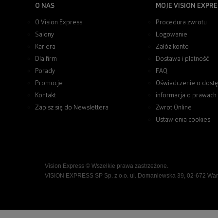
O NAS
MOJE VISION EXPRE
O Vision Express
Procedura zwrotu
Salony
Logowanie
Kariera
Załóż konto
Dla firm
Dostawa i płatność
Porady
FAQ
Promocje
Oświadczenie o dostę
Kontakt
informacja o prawach
Zapisz się do Newslettera
Zwrot Online
Ustawienia cookies
Vision Express © Wszelkie prawa zastrzeżone.
VISION EXPRESS SP Sp. z o.o. ul. Domaniewska 39, 02-672 Wa