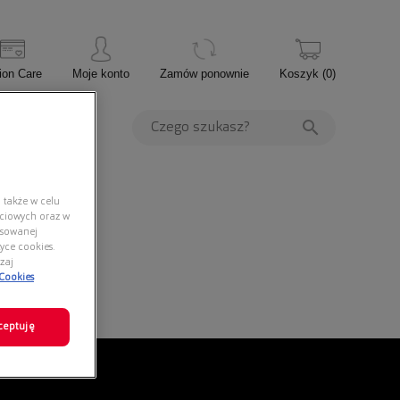
ion Care
Moje konto
Zamów ponownie
Koszyk
(
0
)
PROMOCJE
 także w celu
ściowych oraz w
nsowanej
yce cookies.
zaj
 Cookies
ceptuję