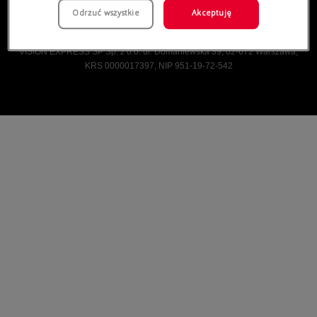
Odrzuć wszystkie
Akceptuję
Vision Express © Wszelkie prawa zastrzeżone.
VISION EXPRESS SP Sp. z o.o. ul. Domaniewska 39, 02-672 Warszawa,
KRS 0000017397, NIP 951-19-72-542