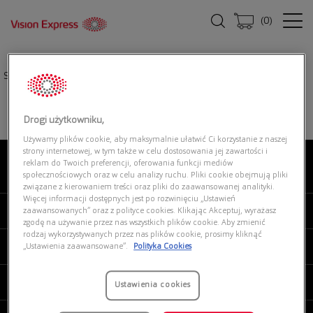
(
0
)
Strona główna
|
Oprawki okularowe
|
SEEN SNCM18 BB
Drogi użytkowniku,
Używamy plików cookie, aby maksymalnie ułatwić Ci korzystanie z naszej
strony internetowej, w tym także w celu dostosowania jej zawartości i
reklam do Twoich preferencji, oferowania funkcji mediów
O NAS
społecznościowych oraz w celu analizy ruchu. Pliki cookie obejmują pliki
związane z kierowaniem treści oraz pliki do zaawansowanej analityki.
Więcej informacji dostępnych jest po rozwinięciu „Ustawień
MOJE VISION EXPRESS
zaawansowanych” oraz z polityce cookies. Klikając Akceptuj, wyrażasz
zgodę na używanie przez nas wszystkich plików cookie. Aby zmienić
rodzaj wykorzystywanych przez nas plików cookie, prosimy kliknąć
PRODUKTY I USŁUGI
„Ustawienia zaawansowane”.
Polityka Cookies
REGULAMINY
Ustawienia cookies