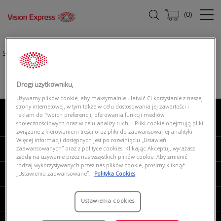
(
0
)
Strona główna
|
Oprawki okularowe
|
D BY D DBOF0031 NN00
Drogi użytkowniku,
Używamy plików cookie, aby maksymalnie ułatwić Ci korzystanie z naszej
strony internetowej, w tym także w celu dostosowania jej zawartości i
reklam do Twoich preferencji, oferowania funkcji mediów
O NAS
społecznościowych oraz w celu analizy ruchu. Pliki cookie obejmują pliki
związane z kierowaniem treści oraz pliki do zaawansowanej analityki.
Więcej informacji dostępnych jest po rozwinięciu „Ustawień
MOJE VISION EXPRESS
zaawansowanych” oraz z polityce cookies. Klikając Akceptuj, wyrażasz
zgodę na używanie przez nas wszystkich plików cookie. Aby zmienić
rodzaj wykorzystywanych przez nas plików cookie, prosimy kliknąć
PRODUKTY I USŁUGI
„Ustawienia zaawansowane”.
Polityka Cookies
REGULAMINY
Ustawienia cookies