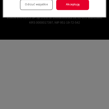
Odrzuć wszystkie
Akceptuję
Vision Express © Wszelkie prawa zastrzeżone.
VISION EXPRESS SP Sp. z o.o. ul. Domaniewska 39, 02-672 Warszawa,
KRS 0000017397, NIP 951-19-72-542