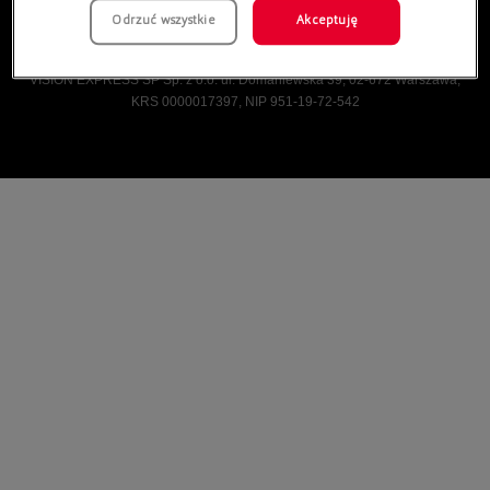
Odrzuć wszystkie
Akceptuję
Vision Express © Wszelkie prawa zastrzeżone.
VISION EXPRESS SP Sp. z o.o. ul. Domaniewska 39, 02-672 Warszawa,
KRS 0000017397, NIP 951-19-72-542