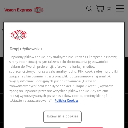
(
0
)
Strona główna
|
Oprawki okularowe
|
D BY D DBOM0021 HH00
Drogi użytkowniku,
Używamy plików cookie, aby maksymalnie ułatwić Ci korzystanie z naszej
strony internetowej, w tym także w celu dostosowania jej zawartości i
reklam do Twoich preferencji, oferowania funkcji mediów
O NAS
społecznościowych oraz w celu analizy ruchu. Pliki cookie obejmują pliki
związane z kierowaniem treści oraz pliki do zaawansowanej analityki.
Więcej informacji dostępnych jest po rozwinięciu „Ustawień
MOJE VISION EXPRESS
zaawansowanych” oraz z polityce cookies. Klikając Akceptuj, wyrażasz
zgodę na używanie przez nas wszystkich plików cookie. Aby zmienić
rodzaj wykorzystywanych przez nas plików cookie, prosimy kliknąć
PRODUKTY I USŁUGI
„Ustawienia zaawansowane”.
Polityka Cookies
REGULAMINY
Ustawienia cookies