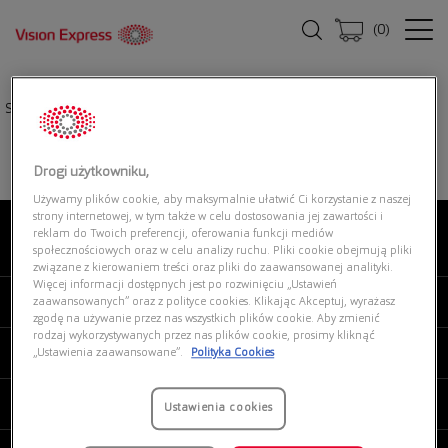
(
0
)
Strona główna
|
Oprawki okularowe
|
SEEN SNOF0004 UU00
Drogi użytkowniku,
Używamy plików cookie, aby maksymalnie ułatwić Ci korzystanie z naszej
strony internetowej, w tym także w celu dostosowania jej zawartości i
reklam do Twoich preferencji, oferowania funkcji mediów
O NAS
społecznościowych oraz w celu analizy ruchu. Pliki cookie obejmują pliki
związane z kierowaniem treści oraz pliki do zaawansowanej analityki.
Więcej informacji dostępnych jest po rozwinięciu „Ustawień
MOJE VISION EXPRESS
zaawansowanych” oraz z polityce cookies. Klikając Akceptuj, wyrażasz
zgodę na używanie przez nas wszystkich plików cookie. Aby zmienić
rodzaj wykorzystywanych przez nas plików cookie, prosimy kliknąć
PRODUKTY I USŁUGI
„Ustawienia zaawansowane”.
Polityka Cookies
REGULAMINY
Ustawienia cookies