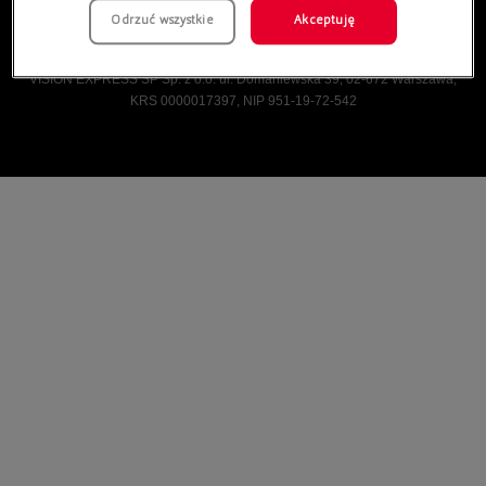
Odrzuć wszystkie
Akceptuję
Vision Express © Wszelkie prawa zastrzeżone.
VISION EXPRESS SP Sp. z o.o. ul. Domaniewska 39, 02-672 Warszawa,
KRS 0000017397, NIP 951-19-72-542