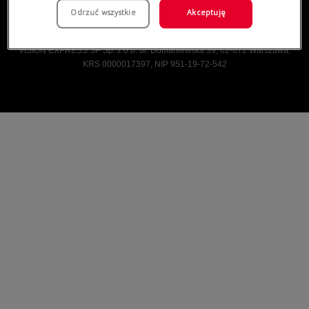
Odrzuć wszystkie
Akceptuję
Vision Express © Wszelkie prawa zastrzeżone.
VISION EXPRESS SP Sp. z o.o. ul. Domaniewska 39, 02-672 Warszawa,
KRS 0000017397, NIP 951-19-72-542