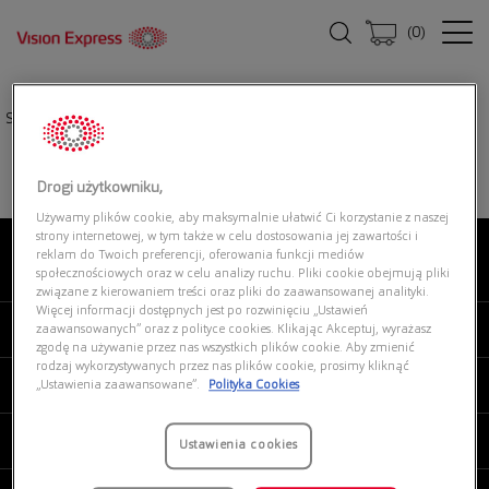
(
0
)
Strona główna
|
Oprawki okularowe
|
UNOFFICIAL UNOM0015 CC00
Drogi użytkowniku,
Używamy plików cookie, aby maksymalnie ułatwić Ci korzystanie z naszej
strony internetowej, w tym także w celu dostosowania jej zawartości i
reklam do Twoich preferencji, oferowania funkcji mediów
O NAS
społecznościowych oraz w celu analizy ruchu. Pliki cookie obejmują pliki
związane z kierowaniem treści oraz pliki do zaawansowanej analityki.
Więcej informacji dostępnych jest po rozwinięciu „Ustawień
MOJE VISION EXPRESS
zaawansowanych” oraz z polityce cookies. Klikając Akceptuj, wyrażasz
zgodę na używanie przez nas wszystkich plików cookie. Aby zmienić
rodzaj wykorzystywanych przez nas plików cookie, prosimy kliknąć
PRODUKTY I USŁUGI
„Ustawienia zaawansowane”.
Polityka Cookies
REGULAMINY
Ustawienia cookies