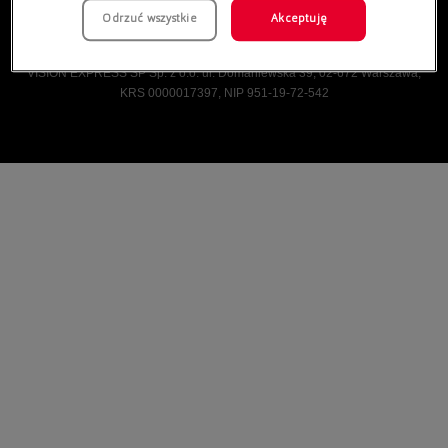
Odrzuć wszystkie
Akceptuję
Vision Express © Wszelkie prawa zastrzeżone.
VISION EXPRESS SP Sp. z o.o. ul. Domaniewska 39, 02-672 Warszawa,
KRS 0000017397, NIP 951-19-72-542