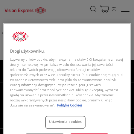
(
0
)
Strona główna
|
Oprawki okularowe
|
BURBERRY 0BE2439 4201
Drogi użytkowniku,
Używamy plików cookie, aby maksymalnie ułatwić Ci korzystanie z naszej
strony internetowej, w tym także w celu dostosowania jej zawartości i
reklam do Twoich preferencji, oferowania funkcji mediów
O NAS
społecznościowych oraz w celu analizy ruchu. Pliki cookie obejmują pliki
związane z kierowaniem treści oraz pliki do zaawansowanej analityki.
Więcej informacji dostępnych jest po rozwinięciu „Ustawień
MOJE VISION EXPRESS
zaawansowanych” oraz z polityce cookies. Klikając Akceptuj, wyrażasz
zgodę na używanie przez nas wszystkich plików cookie. Aby zmienić
rodzaj wykorzystywanych przez nas plików cookie, prosimy kliknąć
PRODUKTY I USŁUGI
„Ustawienia zaawansowane”.
Polityka Cookies
REGULAMINY
Ustawienia cookies