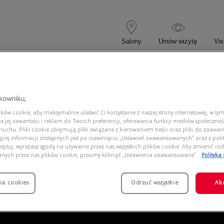
Salony
Umów wizytę
Vis
 KOREKCYJNE
OKULARY PRZECIWSŁONECZNE
tkowniku,
ów cookie, aby maksymalnie ułatwić Ci korzystanie z naszej strony internetowej, w tym
EA1162 3003
a jej zawartości i reklam do Twoich preferencji, oferowania funkcji mediów społeczno
 ruchu. Pliki cookie obejmują pliki związane z kierowaniem treści oraz pliki do zaawa
ięcej informacji dostępnych jest po rozwinięciu „Ustawień zaawansowanych” oraz z polit
eptuj, wyrażasz zgodę na używanie przez nas wszystkich plików cookie. Aby zmienić rod
anych przez nas plików cookie, prosimy kliknąć „Ustawienia zaawansowane”.
Polityka
ia cookies
Odrzuć wszystkie
Ak