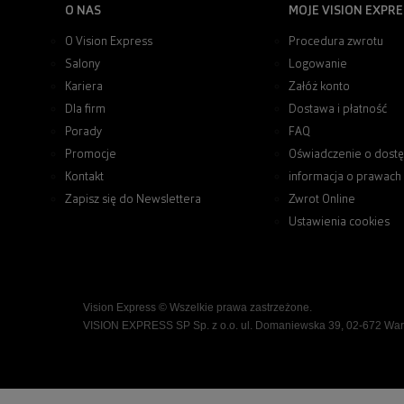
O NAS
MOJE VISION EXPRE
O Vision Express
Procedura zwrotu
Salony
Logowanie
Kariera
Załóż konto
Dla firm
Dostawa i płatność
Porady
FAQ
Promocje
Oświadczenie o dostę
Kontakt
informacja o prawach
Zapisz się do Newslettera
Zwrot Online
Ustawienia cookies
Vision Express © Wszelkie prawa zastrzeżone.
VISION EXPRESS SP Sp. z o.o. ul. Domaniewska 39, 02-672 Wa