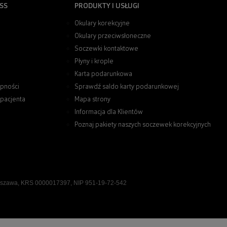
SS
PRODUKTY I USŁUGI
Okulary korekcyjne
Okulary przeciwsłoneczne
Soczewki kontaktowe
Płyny i krople
Karta podarunkowa
pności
Sprawdź saldo karty podarunkowej
 pacjenta
Mapa strony
Informacja dla Klientów
Poznaj pakiety naszych soczewek korekcyjnych
rszawa, KRS 0000017397, NIP 951-19-72-542