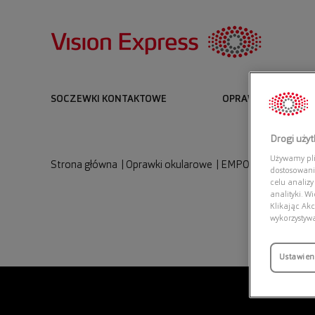
SOCZEWKI KONTAKTOWE
OPRAWKI I OKULARY
Drogi uży
Używamy plik
Strona główna
|
Oprawki okularowe
|
EMPORIO ARMANI 0
dostosowani
celu analizy
analityki. W
Klikając Akc
wykorzystyw
Ustawien