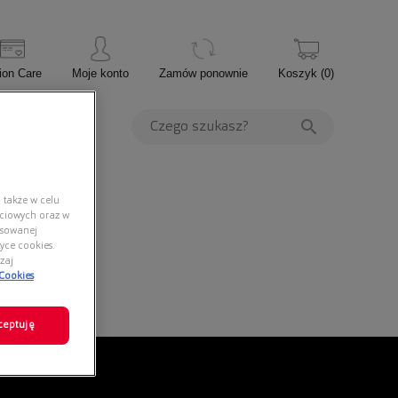
ion Care
Moje konto
Zamów ponownie
Koszyk
(
0
)
PROMOCJE
 także w celu
ściowych oraz w
nsowanej
yce cookies.
zaj
 Cookies
ceptuję