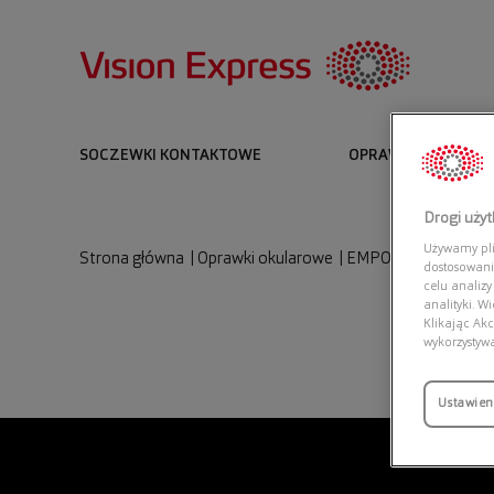
SOCZEWKI KONTAKTOWE
OPRAWKI I OKULARY
Drogi uży
Używamy plik
Strona główna
|
Oprawki okularowe
|
EMPORIO ARMANI 0
dostosowani
celu analizy
analityki. W
Klikając Akc
wykorzystyw
Ustawien