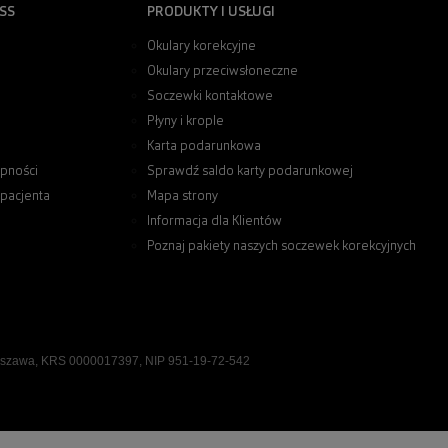
SS
PRODUKTY I USŁUGI
Okulary korekcyjne
Okulary przeciwsłoneczne
Soczewki kontaktowe
Płyny i krople
Karta podarunkowa
pności
Sprawdź saldo karty podarunkowej
 pacjenta
Mapa strony
Informacja dla Klientów
Poznaj pakiety naszych soczewek korekcyjnych
rszawa, KRS 0000017397, NIP 951-19-72-542