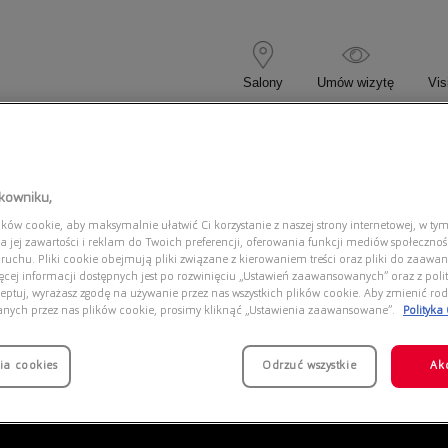
Salony
Umów wizytę
Vis
 KOREKCYJNE
OKULARY PRZECIWSŁONECZNE
tkowniku,
ów cookie, aby maksymalnie ułatwić Ci korzystanie z naszej strony internetowej, w tym
EA3253 6244
a jej zawartości i reklam do Twoich preferencji, oferowania funkcji mediów społeczno
 ruchu. Pliki cookie obejmują pliki związane z kierowaniem treści oraz pliki do zaawa
ięcej informacji dostępnych jest po rozwinięciu „Ustawień zaawansowanych” oraz z polit
eptuj, wyrażasz zgodę na używanie przez nas wszystkich plików cookie. Aby zmienić rod
anych przez nas plików cookie, prosimy kliknąć „Ustawienia zaawansowane”.
Polityka
ia cookies
Odrzuć wszystkie
Ak