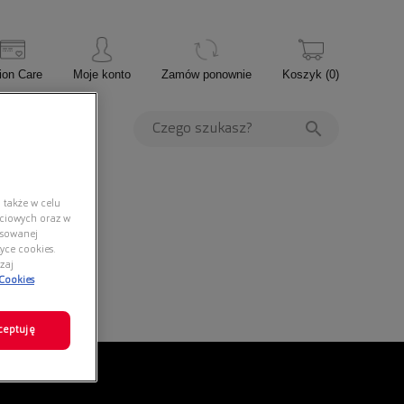
ion Care
Moje konto
Zamów ponownie
Koszyk
(
0
)
PROMOCJE
 także w celu
ściowych oraz w
nsowanej
yce cookies.
zaj
 Cookies
ceptuję