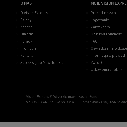
O NAS
MOJE VISION EXPRE
O Vision Express
Procedura zwrotu
Salony
Logowanie
Kariera
Załóż konto
Dla firm
Dostawa i płatność
Porady
FAQ
Promocje
Oświadczenie o dostę
Kontakt
informacja o prawach
Zapisz się do Newslettera
Zwrot Online
Ustawienia cookies
Vision Express © Wszelkie prawa zastrzeżone.
VISION EXPRESS SP Sp. z o.o. ul. Domaniewska 39, 02-672 Wa