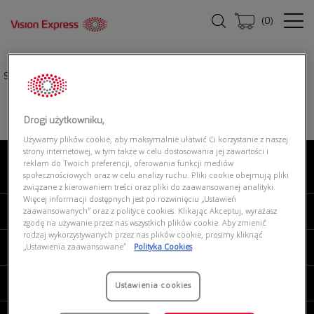
(
0
)
Strona główna
|
Oprawki okularowe
|
RALPH 0RA7189U 5003
Drogi użytkowniku,
Używamy plików cookie, aby maksymalnie ułatwić Ci korzystanie z naszej
strony internetowej, w tym także w celu dostosowania jej zawartości i
reklam do Twoich preferencji, oferowania funkcji mediów
O NAS
społecznościowych oraz w celu analizy ruchu. Pliki cookie obejmują pliki
związane z kierowaniem treści oraz pliki do zaawansowanej analityki.
Więcej informacji dostępnych jest po rozwinięciu „Ustawień
MOJE VISION EXPRESS
zaawansowanych” oraz z polityce cookies. Klikając Akceptuj, wyrażasz
zgodę na używanie przez nas wszystkich plików cookie. Aby zmienić
rodzaj wykorzystywanych przez nas plików cookie, prosimy kliknąć
PRODUKTY I USŁUGI
„Ustawienia zaawansowane”.
Polityka Cookies
REGULAMINY
Ustawienia cookies