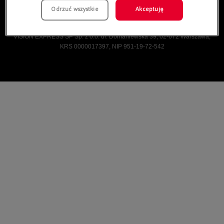
Odrzuć wszystkie
Akceptuję
Vision Express © Wszelkie prawa zastrzeżone.
VISION EXPRESS SP Sp. z o.o. ul. Domaniewska 39, 02-672 Warszawa,
KRS 0000017397, NIP 951-19-72-542