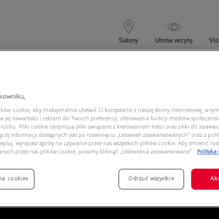
Salony
Umów wizytę
Vis
 KOREKCYJNE
OKULARY PRZECIWSŁONECZNE
tkowniku,
ów cookie, aby maksymalnie ułatwić Ci korzystanie z naszej strony internetowej, w tym
1
a jej zawartości i reklam do Twoich preferencji, oferowania funkcji mediów społeczno
 ruchu. Pliki cookie obejmują pliki związane z kierowaniem treści oraz pliki do zaawa
ięcej informacji dostępnych jest po rozwinięciu „Ustawień zaawansowanych” oraz z polit
eptuj, wyrażasz zgodę na używanie przez nas wszystkich plików cookie. Aby zmienić rod
anych przez nas plików cookie, prosimy kliknąć „Ustawienia zaawansowane”.
Polityka
ia cookies
Odrzuć wszystkie
Ak