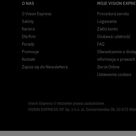
O NAS
MOJE VISION EXPRE
O Vision Express
Procedura zwrotu
Salony
Logowanie
Kariera
Załóż konto
Dla firm
Dostawa i płatność
Porady
FAQ
Promocje
Oświadczenie o dostę
Kontakt
informacja o prawach
Zapisz się do Newslettera
Zwrot Online
Ustawienia cookies
Vision Express © Wszelkie prawa zastrzeżone.
VISION EXPRESS SP Sp. z o.o. ul. Domaniewska 39, 02-672 Wa