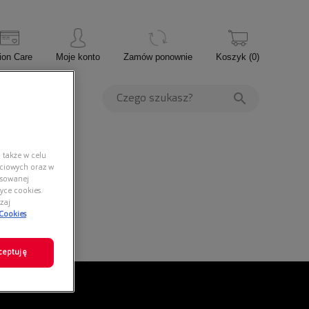
ion Care
Moje konto
Zamów ponownie
Koszyk
(
0
)
PROMOCJE
 także w celu
ściowych oraz w
nsowanej
yce cookies.
zaj
 Cookies
ceptuję