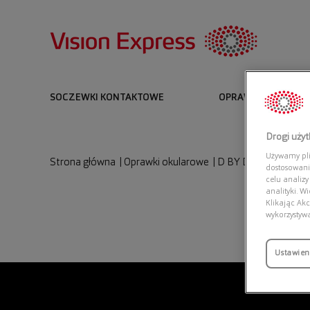
SOCZEWKI KONTAKTOWE
OPRAWKI I OKULARY
Drogi uży
Używamy plik
Strona główna
|
Oprawki okularowe
|
D BY D 0DB2143 00
dostosowani
celu analizy
analityki. W
Klikając Akc
wykorzystyw
Ustawien