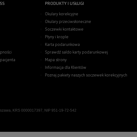
SS
PRODUKTY I USŁUGI
Okulary korekcyjne
Okulary przeciwsłoneczne
Soczewki kontaktowe
Płyny i krople
Karta podarunkowa
pności
Sprawdź saldo karty podarunkowej
 pacjenta
Mapa strony
Informacja dla Klientów
Poznaj pakiety naszych soczewek korekcyjnych
rszawa, KRS 0000017397, NIP 951-19-72-542