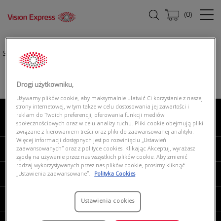
(
0
)
Strona główna
|
Oprawki okularowe
|
UNOFFICIAL 0UO2217 002
Drogi użytkowniku,
Używamy plików cookie, aby maksymalnie ułatwić Ci korzystanie z naszej
strony internetowej, w tym także w celu dostosowania jej zawartości i
reklam do Twoich preferencji, oferowania funkcji mediów
O NAS
społecznościowych oraz w celu analizy ruchu. Pliki cookie obejmują pliki
związane z kierowaniem treści oraz pliki do zaawansowanej analityki.
Więcej informacji dostępnych jest po rozwinięciu „Ustawień
MOJE VISION EXPRESS
zaawansowanych” oraz z polityce cookies. Klikając Akceptuj, wyrażasz
zgodę na używanie przez nas wszystkich plików cookie. Aby zmienić
rodzaj wykorzystywanych przez nas plików cookie, prosimy kliknąć
PRODUKTY I USŁUGI
„Ustawienia zaawansowane”.
Polityka Cookies
REGULAMINY
Ustawienia cookies