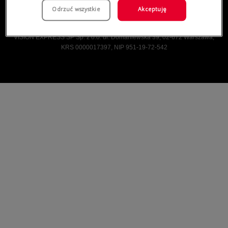
Odrzuć wszystkie
Akceptuję
Vision Express © Wszelkie prawa zastrzeżone.
VISION EXPRESS SP Sp. z o.o. ul. Domaniewska 39, 02-672 Warszawa,
KRS 0000017397, NIP 951-19-72-542