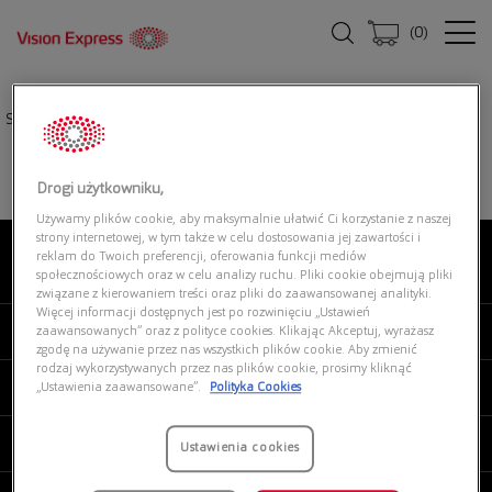
(
0
)
Strona główna
|
Oprawki okularowe
|
VOGUE 0VO5574B 2940
Drogi użytkowniku,
Używamy plików cookie, aby maksymalnie ułatwić Ci korzystanie z naszej
strony internetowej, w tym także w celu dostosowania jej zawartości i
reklam do Twoich preferencji, oferowania funkcji mediów
O NAS
społecznościowych oraz w celu analizy ruchu. Pliki cookie obejmują pliki
związane z kierowaniem treści oraz pliki do zaawansowanej analityki.
Więcej informacji dostępnych jest po rozwinięciu „Ustawień
MOJE VISION EXPRESS
zaawansowanych” oraz z polityce cookies. Klikając Akceptuj, wyrażasz
zgodę na używanie przez nas wszystkich plików cookie. Aby zmienić
rodzaj wykorzystywanych przez nas plików cookie, prosimy kliknąć
PRODUKTY I USŁUGI
„Ustawienia zaawansowane”.
Polityka Cookies
REGULAMINY
Ustawienia cookies