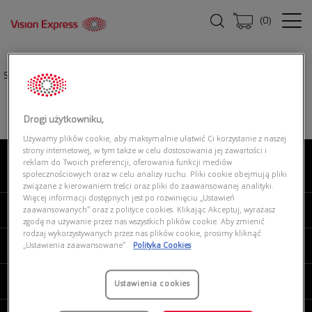
(
0
)
Strona główna
|
Oprawki okularowe
|
GIORGIO ARMANI 0AR7268 6157
Drogi użytkowniku,
Używamy plików cookie, aby maksymalnie ułatwić Ci korzystanie z naszej
strony internetowej, w tym także w celu dostosowania jej zawartości i
reklam do Twoich preferencji, oferowania funkcji mediów
O NAS
społecznościowych oraz w celu analizy ruchu. Pliki cookie obejmują pliki
związane z kierowaniem treści oraz pliki do zaawansowanej analityki.
Więcej informacji dostępnych jest po rozwinięciu „Ustawień
MOJE VISION EXPRESS
zaawansowanych” oraz z polityce cookies. Klikając Akceptuj, wyrażasz
zgodę na używanie przez nas wszystkich plików cookie. Aby zmienić
rodzaj wykorzystywanych przez nas plików cookie, prosimy kliknąć
PRODUKTY I USŁUGI
„Ustawienia zaawansowane”.
Polityka Cookies
REGULAMINY
Ustawienia cookies