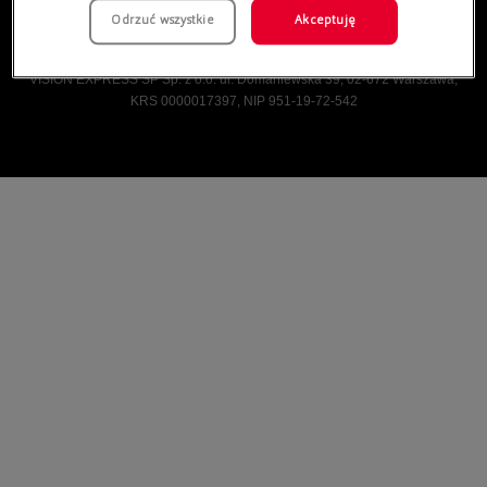
Odrzuć wszystkie
Akceptuję
Vision Express © Wszelkie prawa zastrzeżone.
VISION EXPRESS SP Sp. z o.o. ul. Domaniewska 39, 02-672 Warszawa,
KRS 0000017397, NIP 951-19-72-542