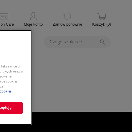
ion Care
Moje konto
Zamów ponownie
Koszyk
(
0
)
PROMOCJE
 także w celu
ściowych oraz w
nsowanej
yce cookies.
zaj
 Cookies
ceptuję