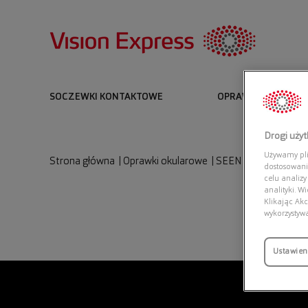
SOCZEWKI KONTAKTOWE
OPRAWKI I OKULARY
Drogi uży
Używamy plik
Strona główna
|
Oprawki okularowe
|
SEEN SNCM18 HH
dostosowani
celu analizy
analityki. W
Klikając Akc
wykorzystyw
Ustawien