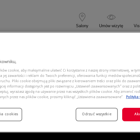
Salony
Umów wizytę
Vis
 KOREKCYJNE
OKULARY PRZECIWSŁONECZNE
tkowniku,
ów cookie, aby maksymalnie ułatwić Ci korzystanie z naszej strony internetowej, w tym
a jej zawartości i reklam do Twoich preferencji, oferowania funkcji mediów społeczno
 ruchu. Pliki cookie obejmują pliki związane z kierowaniem treści oraz pliki do zaawa
ięcej informacji dostępnych jest po rozwinięciu „Ustawień zaawansowanych” oraz z polit
eptuj, wyrażasz zgodę na używanie przez nas wszystkich plików cookie. Aby zmienić rod
anych przez nas plików cookie, prosimy kliknąć „Ustawienia zaawansowane”.
Polityka
ia cookies
Odrzuć wszystkie
Ak