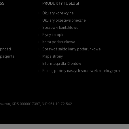
SS
PRODUKTY I USŁUGI
Okulary korekcyjne
Okulary przeciwsłoneczne
Soczewki kontaktowe
Płyny i krople
Karta podarunkowa
pności
Sprawdź saldo karty podarunkowej
 pacjenta
Mapa strony
Informacja dla Klientów
Poznaj pakiety naszych soczewek korekcyjnych
rszawa, KRS 0000017397, NIP 951-19-72-542