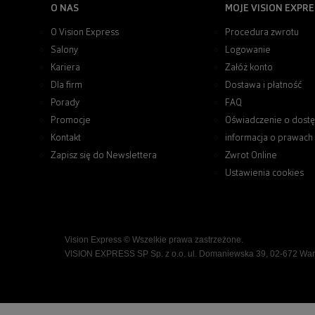
O NAS
MOJE VISION EXPRE
O Vision Express
Procedura zwrotu
Salony
Logowanie
Kariera
Załóż konto
Dla firm
Dostawa i płatność
Porady
FAQ
Promocje
Oświadczenie o dostę
Kontakt
informacja o prawach
Zapisz się do Newslettera
Zwrot Online
Ustawienia cookies
Vision Express © Wszelkie prawa zastrzeżone.
VISION EXPRESS SP Sp. z o.o. ul. Domaniewska 39, 02-672 Wa