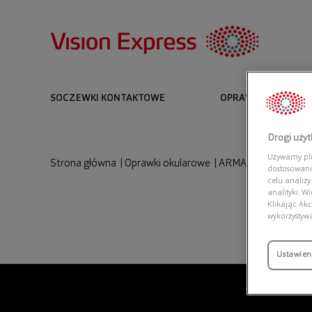
SOCZEWKI KONTAKTOWE
OPRAWKI I OKULARY
Drogi uży
Używamy plik
Strona główna
|
Oprawki okularowe
|
ARMANI EXCHANGE 
dostosowani
celu analizy
analityki. W
Klikając Akc
wykorzystyw
Ustawien