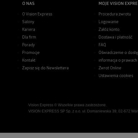
O NAS
MOJE VISION EXPRE
O Vision Express
Procedura zwrotu
Salony
Logowanie
Kariera
Załóż konto
Dla firm
Dostawa i płatność
Porady
FAQ
Promocje
Oświadczenie o dostę
Kontakt
informacja o prawach
Zapisz się do Newslettera
Zwrot Online
Ustawienia cookies
Vision Express © Wszelkie prawa zastrzeżone.
VISION EXPRESS SP Sp. z o.o. ul. Domaniewska 39, 02-672 Wa