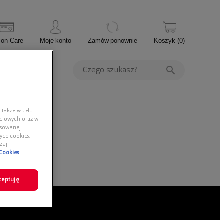
ion Care
Moje konto
Zamów ponownie
Koszyk
(
0
)
PROMOCJE
 także w celu
ściowych oraz w
nsowanej
yce cookies.
zaj
 Cookies
ceptuję