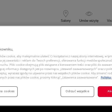
Salony
Umów wizytę
Vis
 KOREKCYJNE
OKULARY PRZECIWSŁONECZNE
tkowniku,
ów cookie, aby maksymalnie ułatwić Ci korzystanie z naszej strony internetowej, w tym
0AX3116 8356
a jej zawartości i reklam do Twoich preferencji, oferowania funkcji mediów społeczno
 ruchu. Pliki cookie obejmują pliki związane z kierowaniem treści oraz pliki do zaawa
ięcej informacji dostępnych jest po rozwinięciu „Ustawień zaawansowanych” oraz z polit
eptuj, wyrażasz zgodę na używanie przez nas wszystkich plików cookie. Aby zmienić rod
anych przez nas plików cookie, prosimy kliknąć „Ustawienia zaawansowane”.
Polityka
ia cookies
Odrzuć wszystkie
Ak