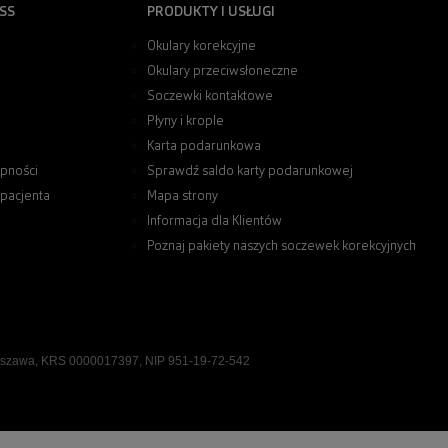
SS
PRODUKTY I USŁUGI
Okulary korekcyjne
Okulary przeciwsłoneczne
Soczewki kontaktowe
Płyny i krople
Karta podarunkowa
pności
Sprawdź saldo karty podarunkowej
 pacjenta
Mapa strony
Informacja dla Klientów
Poznaj pakiety naszych soczewek korekcyjnych
rszawa, KRS 0000017397, NIP 951-19-72-542