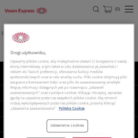
(
0
)
Strona główna
|
Oprawki okularowe
|
EMPORIO ARMANI 0EK3004 5072
Drogi użytkowniku,
Używamy plików cookie, aby maksymalnie ułatwić Ci korzystanie z naszej
strony internetowej, w tym także w celu dostosowania jej zawartości i
reklam do Twoich preferencji, oferowania funkcji mediów
O NAS
społecznościowych oraz w celu analizy ruchu. Pliki cookie obejmują pliki
związane z kierowaniem treści oraz pliki do zaawansowanej analityki.
Więcej informacji dostępnych jest po rozwinięciu „Ustawień
MOJE VISION EXPRESS
zaawansowanych” oraz z polityce cookies. Klikając Akceptuj, wyrażasz
zgodę na używanie przez nas wszystkich plików cookie. Aby zmienić
rodzaj wykorzystywanych przez nas plików cookie, prosimy kliknąć
PRODUKTY I USŁUGI
„Ustawienia zaawansowane”.
Polityka Cookies
REGULAMINY
Ustawienia cookies