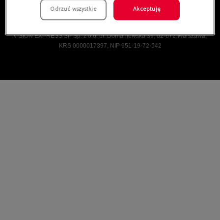
Odrzuć wszystkie
Akceptuję
Vision Express © Wszelkie prawa zastrzeżone.
VISION EXPRESS SP Sp. z o.o. ul. Domaniewska 39, 02-672 Warszawa,
KRS 0000017397, NIP 951-19-72-542