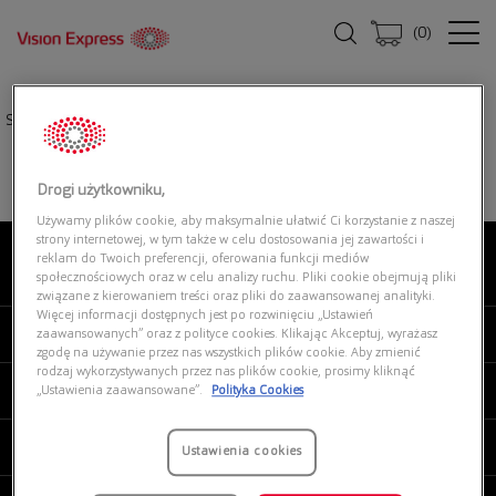
(
0
)
Strona główna
|
Oprawki okularowe
|
FERRARI CAVALLINO 0FH4001 709
Drogi użytkowniku,
Używamy plików cookie, aby maksymalnie ułatwić Ci korzystanie z naszej
strony internetowej, w tym także w celu dostosowania jej zawartości i
reklam do Twoich preferencji, oferowania funkcji mediów
O NAS
społecznościowych oraz w celu analizy ruchu. Pliki cookie obejmują pliki
związane z kierowaniem treści oraz pliki do zaawansowanej analityki.
Więcej informacji dostępnych jest po rozwinięciu „Ustawień
MOJE VISION EXPRESS
zaawansowanych” oraz z polityce cookies. Klikając Akceptuj, wyrażasz
zgodę na używanie przez nas wszystkich plików cookie. Aby zmienić
rodzaj wykorzystywanych przez nas plików cookie, prosimy kliknąć
PRODUKTY I USŁUGI
„Ustawienia zaawansowane”.
Polityka Cookies
REGULAMINY
Ustawienia cookies