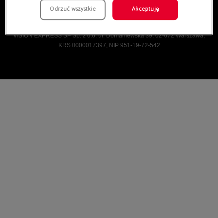
Odrzuć wszystkie
Akceptuję
Vision Express © Wszelkie prawa zastrzeżone.
VISION EXPRESS SP Sp. z o.o. ul. Domaniewska 39, 02-672 Warszawa,
KRS 0000017397, NIP 951-19-72-542