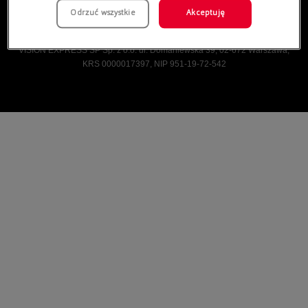
Odrzuć wszystkie
Akceptuję
Vision Express © Wszelkie prawa zastrzeżone.
VISION EXPRESS SP Sp. z o.o. ul. Domaniewska 39, 02-672 Warszawa,
KRS 0000017397, NIP 951-19-72-542