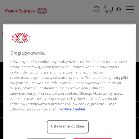
(
0
)
Strona główna
|
Oprawki okularowe
|
EMPORIO ARMANI 0EA3239 5017
Drogi użytkowniku,
Używamy plików cookie, aby maksymalnie ułatwić Ci korzystanie z naszej
strony internetowej, w tym także w celu dostosowania jej zawartości i
reklam do Twoich preferencji, oferowania funkcji mediów
O NAS
społecznościowych oraz w celu analizy ruchu. Pliki cookie obejmują pliki
związane z kierowaniem treści oraz pliki do zaawansowanej analityki.
Więcej informacji dostępnych jest po rozwinięciu „Ustawień
MOJE VISION EXPRESS
zaawansowanych” oraz z polityce cookies. Klikając Akceptuj, wyrażasz
zgodę na używanie przez nas wszystkich plików cookie. Aby zmienić
rodzaj wykorzystywanych przez nas plików cookie, prosimy kliknąć
PRODUKTY I USŁUGI
„Ustawienia zaawansowane”.
Polityka Cookies
REGULAMINY
Ustawienia cookies