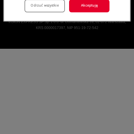
Odrzuć wszystkie
Akceptuję
Vision Express © Wszelkie prawa zastrzeżone.
VISION EXPRESS SP Sp. z o.o. ul. Domaniewska 39, 02-672 Warszawa,
KRS 0000017397, NIP 951-19-72-542