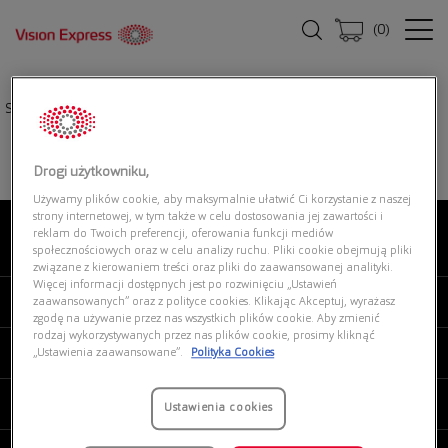
(
0
)
Strona główna
|
Oprawki okularowe
|
ARMANI EXCHANGE 0AX1052 6000
Drogi użytkowniku,
Używamy plików cookie, aby maksymalnie ułatwić Ci korzystanie z naszej
strony internetowej, w tym także w celu dostosowania jej zawartości i
reklam do Twoich preferencji, oferowania funkcji mediów
O NAS
społecznościowych oraz w celu analizy ruchu. Pliki cookie obejmują pliki
związane z kierowaniem treści oraz pliki do zaawansowanej analityki.
Więcej informacji dostępnych jest po rozwinięciu „Ustawień
MOJE VISION EXPRESS
zaawansowanych” oraz z polityce cookies. Klikając Akceptuj, wyrażasz
zgodę na używanie przez nas wszystkich plików cookie. Aby zmienić
rodzaj wykorzystywanych przez nas plików cookie, prosimy kliknąć
PRODUKTY I USŁUGI
„Ustawienia zaawansowane”.
Polityka Cookies
REGULAMINY
Ustawienia cookies