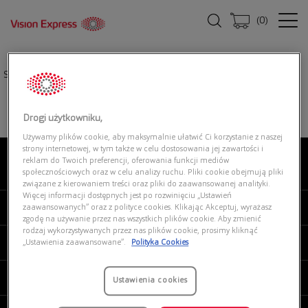
(
0
)
Strona główna
|
Oprawki okularowe
|
RAY-BAN 0RX2241V 8362 ICON
Drogi użytkowniku,
Używamy plików cookie, aby maksymalnie ułatwić Ci korzystanie z naszej
strony internetowej, w tym także w celu dostosowania jej zawartości i
reklam do Twoich preferencji, oferowania funkcji mediów
O NAS
społecznościowych oraz w celu analizy ruchu. Pliki cookie obejmują pliki
związane z kierowaniem treści oraz pliki do zaawansowanej analityki.
Więcej informacji dostępnych jest po rozwinięciu „Ustawień
MOJE VISION EXPRESS
zaawansowanych” oraz z polityce cookies. Klikając Akceptuj, wyrażasz
zgodę na używanie przez nas wszystkich plików cookie. Aby zmienić
rodzaj wykorzystywanych przez nas plików cookie, prosimy kliknąć
PRODUKTY I USŁUGI
„Ustawienia zaawansowane”.
Polityka Cookies
REGULAMINY
Ustawienia cookies