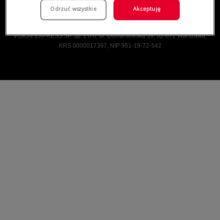
Odrzuć wszystkie
Akceptuję
Vision Express © Wszelkie prawa zastrzeżone.
VISION EXPRESS SP Sp. z o.o. ul. Domaniewska 39, 02-672 Warszawa,
KRS 0000017397, NIP 951-19-72-542