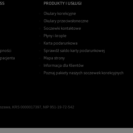
SS
PRODUKTY I USŁUGI
Okulary korekcyjne
Okulary przeciwsłoneczne
Soczewki kontaktowe
Płyny i krople
Karta podarunkowa
pności
Sprawdź saldo karty podarunkowej
 pacjenta
Mapa strony
Informacja dla Klientów
Poznaj pakiety naszych soczewek korekcyjnych
rszawa, KRS 0000017397, NIP 951-19-72-542