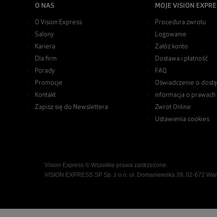
O NAS
MOJE VISION EXPRE
O Vision Express
Procedura zwrotu
Salony
Logowanie
Kariera
Załóż konto
Dla firm
Dostawa i płatność
Porady
FAQ
Promocje
Oświadczenie o dostę
Kontakt
informacja o prawach
Zapisz się do Newslettera
Zwrot Online
Ustawienia cookies
Vision Express © Wszelkie prawa zastrzeżone.
VISION EXPRESS SP Sp. z o.o. ul. Domaniewska 39, 02-672 Wa