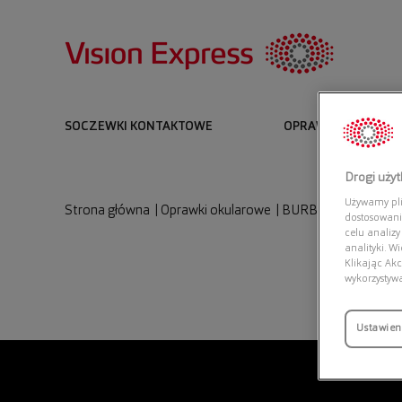
SOCZEWKI KONTAKTOWE
OPRAWKI I OKULARY
Drogi uży
Używamy plik
Strona główna
|
Oprawki okularowe
|
BURBERRY 0BE2359
dostosowani
celu analizy
analityki. W
Klikając Akc
wykorzystyw
Ustawien