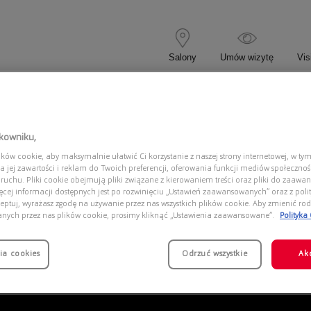
Salony
Umów wizytę
Vis
 KOREKCYJNE
OKULARY PRZECIWSŁONECZNE
tkowniku,
ów cookie, aby maksymalnie ułatwić Ci korzystanie z naszej strony internetowej, w tym
 3001
a jej zawartości i reklam do Twoich preferencji, oferowania funkcji mediów społeczno
 ruchu. Pliki cookie obejmują pliki związane z kierowaniem treści oraz pliki do zaawa
ięcej informacji dostępnych jest po rozwinięciu „Ustawień zaawansowanych” oraz z polit
eptuj, wyrażasz zgodę na używanie przez nas wszystkich plików cookie. Aby zmienić rod
anych przez nas plików cookie, prosimy kliknąć „Ustawienia zaawansowane”.
Polityka
ia cookies
Odrzuć wszystkie
Ak