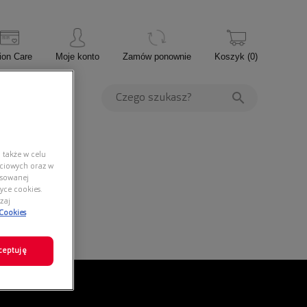
ion Care
Moje konto
Zamów ponownie
Koszyk
(
0
)
PROMOCJE
 także w celu
ściowych oraz w
nsowanej
yce cookies.
zaj
 Cookies
ceptuję