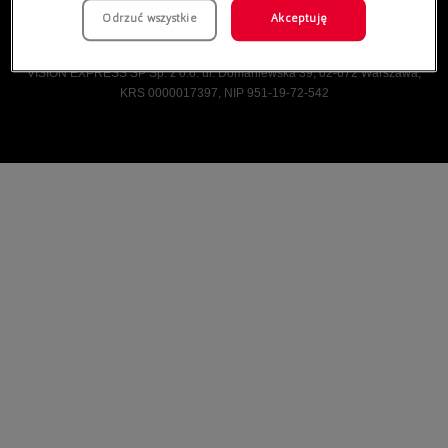
Odrzuć wszystkie
Akceptuję
Vision Express © Wszelkie prawa zastrzeżone.
VISION EXPRESS SP Sp. z o.o. ul. Domaniewska 39, 02-672 Warszawa,
KRS 0000017397, NIP 951-19-72-542