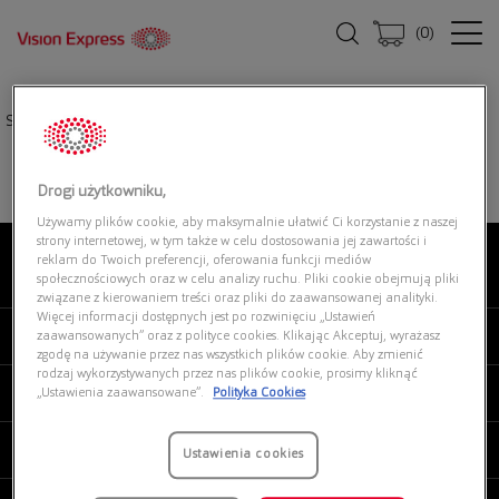
(
0
)
Strona główna
|
Oprawki okularowe
|
UNOFFICIAL 0UO2182 003
Drogi użytkowniku,
Używamy plików cookie, aby maksymalnie ułatwić Ci korzystanie z naszej
strony internetowej, w tym także w celu dostosowania jej zawartości i
reklam do Twoich preferencji, oferowania funkcji mediów
O NAS
społecznościowych oraz w celu analizy ruchu. Pliki cookie obejmują pliki
związane z kierowaniem treści oraz pliki do zaawansowanej analityki.
Więcej informacji dostępnych jest po rozwinięciu „Ustawień
MOJE VISION EXPRESS
zaawansowanych” oraz z polityce cookies. Klikając Akceptuj, wyrażasz
zgodę na używanie przez nas wszystkich plików cookie. Aby zmienić
rodzaj wykorzystywanych przez nas plików cookie, prosimy kliknąć
PRODUKTY I USŁUGI
„Ustawienia zaawansowane”.
Polityka Cookies
REGULAMINY
Ustawienia cookies