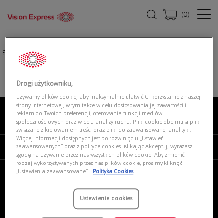
(
0
)
Strona główna
|
Oprawki okularowe
|
DBYD 0DB2105 001
Drogi użytkowniku,
Używamy plików cookie, aby maksymalnie ułatwić Ci korzystanie z naszej
strony internetowej, w tym także w celu dostosowania jej zawartości i
reklam do Twoich preferencji, oferowania funkcji mediów
O NAS
społecznościowych oraz w celu analizy ruchu. Pliki cookie obejmują pliki
związane z kierowaniem treści oraz pliki do zaawansowanej analityki.
Więcej informacji dostępnych jest po rozwinięciu „Ustawień
MOJE VISION EXPRESS
zaawansowanych” oraz z polityce cookies. Klikając Akceptuj, wyrażasz
zgodę na używanie przez nas wszystkich plików cookie. Aby zmienić
rodzaj wykorzystywanych przez nas plików cookie, prosimy kliknąć
PRODUKTY I USŁUGI
„Ustawienia zaawansowane”.
Polityka Cookies
REGULAMINY
Ustawienia cookies