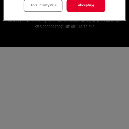
Odrzuć wszystkie
Akceptuję
Vision Express © Wszelkie prawa zastrzeżone.
VISION EXPRESS SP Sp. z o.o. ul. Domaniewska 39, 02-672 Warszawa,
KRS 0000017397, NIP 951-19-72-542