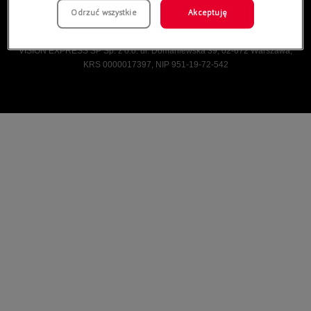
Odrzuć wszystkie
Akceptuję
Vision Express © Wszelkie prawa zastrzeżone.
VISION EXPRESS SP Sp. z o.o. ul. Domaniewska 39, 02-672 Warszawa,
KRS 0000017397, NIP 951-19-72-542