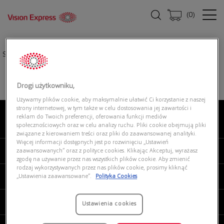
(
0
)
Strona główna
|
Oprawki okularowe
|
GUCCI GG1428O 004
Drogi użytkowniku,
Używamy plików cookie, aby maksymalnie ułatwić Ci korzystanie z naszej
strony internetowej, w tym także w celu dostosowania jej zawartości i
reklam do Twoich preferencji, oferowania funkcji mediów
O NAS
społecznościowych oraz w celu analizy ruchu. Pliki cookie obejmują pliki
związane z kierowaniem treści oraz pliki do zaawansowanej analityki.
Więcej informacji dostępnych jest po rozwinięciu „Ustawień
MOJE VISION EXPRESS
zaawansowanych” oraz z polityce cookies. Klikając Akceptuj, wyrażasz
zgodę na używanie przez nas wszystkich plików cookie. Aby zmienić
rodzaj wykorzystywanych przez nas plików cookie, prosimy kliknąć
PRODUKTY I USŁUGI
„Ustawienia zaawansowane”.
Polityka Cookies
REGULAMINY
Ustawienia cookies