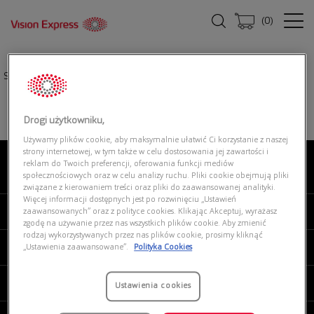
(
0
)
Strona główna
|
Oprawki okularowe
|
VOGUE 0VO5516B 1508
Drogi użytkowniku,
Używamy plików cookie, aby maksymalnie ułatwić Ci korzystanie z naszej
strony internetowej, w tym także w celu dostosowania jej zawartości i
reklam do Twoich preferencji, oferowania funkcji mediów
O NAS
społecznościowych oraz w celu analizy ruchu. Pliki cookie obejmują pliki
związane z kierowaniem treści oraz pliki do zaawansowanej analityki.
Więcej informacji dostępnych jest po rozwinięciu „Ustawień
MOJE VISION EXPRESS
zaawansowanych” oraz z polityce cookies. Klikając Akceptuj, wyrażasz
zgodę na używanie przez nas wszystkich plików cookie. Aby zmienić
rodzaj wykorzystywanych przez nas plików cookie, prosimy kliknąć
PRODUKTY I USŁUGI
„Ustawienia zaawansowane”.
Polityka Cookies
REGULAMINY
Ustawienia cookies