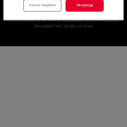
Odrzuć wszystkie
Akceptuję
Vision Express © Wszelkie prawa zastrzeżone.
VISION EXPRESS SP Sp. z o.o. ul. Domaniewska 39, 02-672 Warszawa,
KRS 0000017397, NIP 951-19-72-542