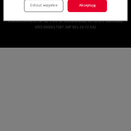
Odrzuć wszystkie
Akceptuję
Vision Express © Wszelkie prawa zastrzeżone.
VISION EXPRESS SP Sp. z o.o. ul. Domaniewska 39, 02-672 Warszawa,
KRS 0000017397, NIP 951-19-72-542