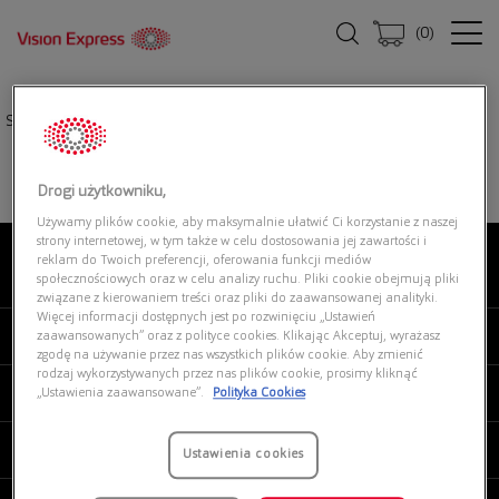
(
0
)
Strona główna
|
Oprawki okularowe
|
RALPH 0RA7157U 6127
Drogi użytkowniku,
Używamy plików cookie, aby maksymalnie ułatwić Ci korzystanie z naszej
strony internetowej, w tym także w celu dostosowania jej zawartości i
reklam do Twoich preferencji, oferowania funkcji mediów
O NAS
społecznościowych oraz w celu analizy ruchu. Pliki cookie obejmują pliki
związane z kierowaniem treści oraz pliki do zaawansowanej analityki.
Więcej informacji dostępnych jest po rozwinięciu „Ustawień
MOJE VISION EXPRESS
zaawansowanych” oraz z polityce cookies. Klikając Akceptuj, wyrażasz
zgodę na używanie przez nas wszystkich plików cookie. Aby zmienić
rodzaj wykorzystywanych przez nas plików cookie, prosimy kliknąć
PRODUKTY I USŁUGI
„Ustawienia zaawansowane”.
Polityka Cookies
REGULAMINY
Ustawienia cookies