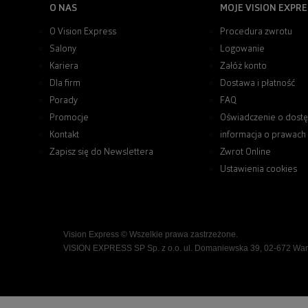
O NAS
MOJE VISION EXPRE
O Vision Express
Procedura zwrotu
Salony
Logowanie
Kariera
Załóż konto
Dla firm
Dostawa i płatność
Porady
FAQ
Promocje
Oświadczenie o dostę
Kontakt
informacja o prawach
Zapisz się do Newslettera
Zwrot Online
Ustawienia cookies
Vision Express © Wszelkie prawa zastrzeżone.
VISION EXPRESS SP Sp. z o.o. ul. Domaniewska 39, 02-672 Wa