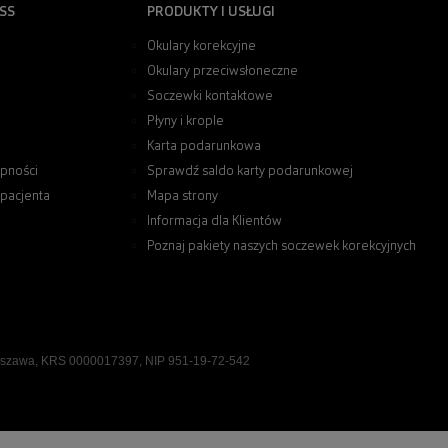
SS
PRODUKTY I USŁUGI
Okulary korekcyjne
Okulary przeciwsłoneczne
Soczewki kontaktowe
Płyny i krople
Karta podarunkowa
pności
Sprawdź saldo karty podarunkowej
 pacjenta
Mapa strony
Informacja dla Klientów
Poznaj pakiety naszych soczewek korekcyjnych
rszawa, KRS 0000017397, NIP 951-19-72-542