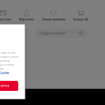
ion Care
Moje konto
Zamów ponownie
Koszyk
(
0
)
PROMOCJE
 także w celu
ściowych oraz w
nsowanej
yce cookies.
zaj
 Cookies
ceptuję