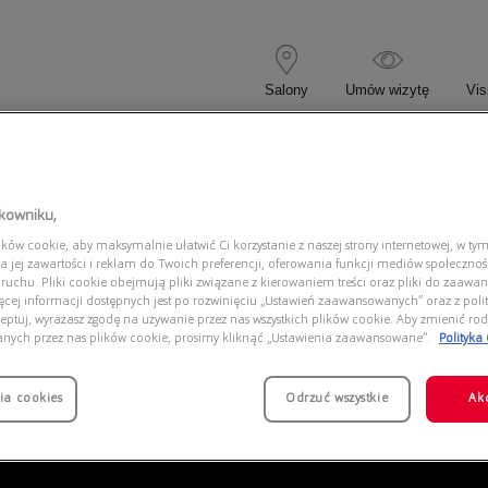
Salony
Umów wizytę
Vis
 KOREKCYJNE
OKULARY PRZECIWSŁONECZNE
tkowniku,
ów cookie, aby maksymalnie ułatwić Ci korzystanie z naszej strony internetowej, w tym
762
a jej zawartości i reklam do Twoich preferencji, oferowania funkcji mediów społeczno
 ruchu. Pliki cookie obejmują pliki związane z kierowaniem treści oraz pliki do zaawa
ięcej informacji dostępnych jest po rozwinięciu „Ustawień zaawansowanych” oraz z polit
eptuj, wyrażasz zgodę na używanie przez nas wszystkich plików cookie. Aby zmienić rod
anych przez nas plików cookie, prosimy kliknąć „Ustawienia zaawansowane”.
Polityka
ia cookies
Odrzuć wszystkie
Ak