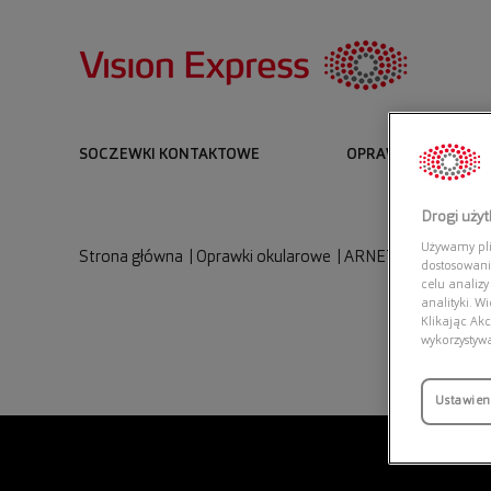
SOCZEWKI KONTAKTOWE
OPRAWKI I OKULARY
Drogi uży
Używamy plik
Strona główna
|
Oprawki okularowe
|
ARNETTE 0AN6131 
dostosowani
celu analizy
analityki. W
Klikając Akc
wykorzystyw
Ustawien