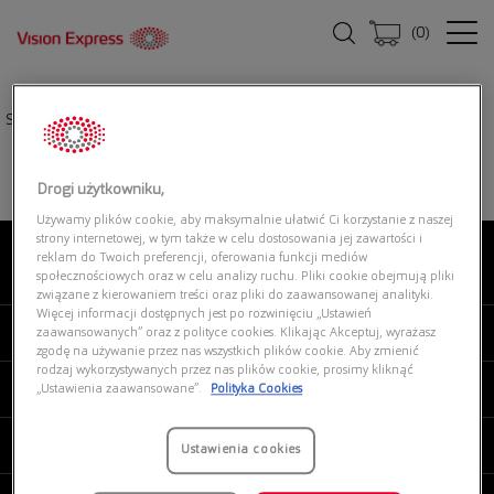
(
0
)
Strona główna
|
Oprawki okularowe
|
RAY-BAN 0RX7159 2012 CORE
Drogi użytkowniku,
Używamy plików cookie, aby maksymalnie ułatwić Ci korzystanie z naszej
strony internetowej, w tym także w celu dostosowania jej zawartości i
reklam do Twoich preferencji, oferowania funkcji mediów
O NAS
społecznościowych oraz w celu analizy ruchu. Pliki cookie obejmują pliki
związane z kierowaniem treści oraz pliki do zaawansowanej analityki.
Więcej informacji dostępnych jest po rozwinięciu „Ustawień
MOJE VISION EXPRESS
zaawansowanych” oraz z polityce cookies. Klikając Akceptuj, wyrażasz
zgodę na używanie przez nas wszystkich plików cookie. Aby zmienić
rodzaj wykorzystywanych przez nas plików cookie, prosimy kliknąć
PRODUKTY I USŁUGI
„Ustawienia zaawansowane”.
Polityka Cookies
REGULAMINY
Ustawienia cookies