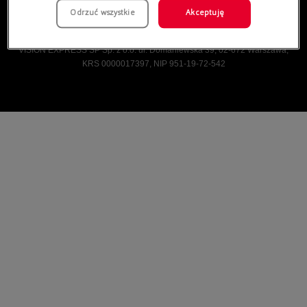
Odrzuć wszystkie
Akceptuję
Vision Express © Wszelkie prawa zastrzeżone.
VISION EXPRESS SP Sp. z o.o. ul. Domaniewska 39, 02-672 Warszawa,
KRS 0000017397, NIP 951-19-72-542