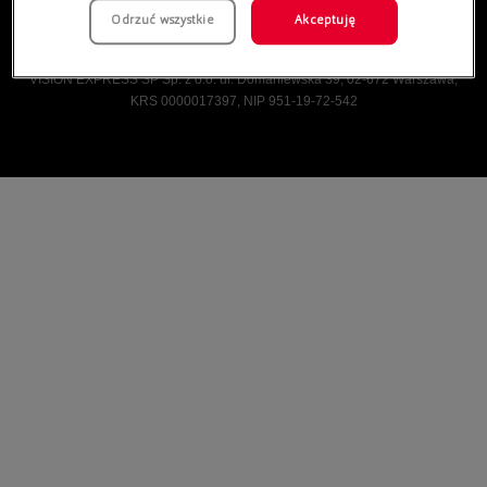
Odrzuć wszystkie
Akceptuję
Vision Express © Wszelkie prawa zastrzeżone.
VISION EXPRESS SP Sp. z o.o. ul. Domaniewska 39, 02-672 Warszawa,
KRS 0000017397, NIP 951-19-72-542