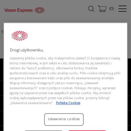
(
0
)
Strona główna
|
Oprawki okularowe
|
RAY-BAN 0RX6375 2944 ESSE
Drogi użytkowniku,
Używamy plików cookie, aby maksymalnie ułatwić Ci korzystanie z naszej
strony internetowej, w tym także w celu dostosowania jej zawartości i
reklam do Twoich preferencji, oferowania funkcji mediów
O NAS
społecznościowych oraz w celu analizy ruchu. Pliki cookie obejmują pliki
związane z kierowaniem treści oraz pliki do zaawansowanej analityki.
Więcej informacji dostępnych jest po rozwinięciu „Ustawień
MOJE VISION EXPRESS
zaawansowanych” oraz z polityce cookies. Klikając Akceptuj, wyrażasz
zgodę na używanie przez nas wszystkich plików cookie. Aby zmienić
rodzaj wykorzystywanych przez nas plików cookie, prosimy kliknąć
PRODUKTY I USŁUGI
„Ustawienia zaawansowane”.
Polityka Cookies
REGULAMINY
Ustawienia cookies