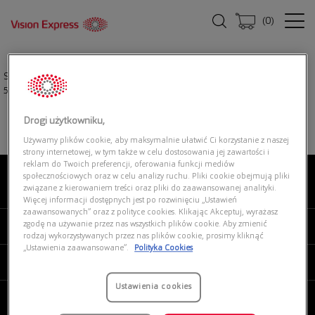
(
0
)
Strona główna
|
Oprawki okularowe
|
POLO RALPH LAUREN 0PH2263U
5620
Drogi użytkowniku,
Używamy plików cookie, aby maksymalnie ułatwić Ci korzystanie z naszej
strony internetowej, w tym także w celu dostosowania jej zawartości i
reklam do Twoich preferencji, oferowania funkcji mediów
społecznościowych oraz w celu analizy ruchu. Pliki cookie obejmują pliki
związane z kierowaniem treści oraz pliki do zaawansowanej analityki.
O NAS
Więcej informacji dostępnych jest po rozwinięciu „Ustawień
zaawansowanych” oraz z polityce cookies. Klikając Akceptuj, wyrażasz
zgodę na używanie przez nas wszystkich plików cookie. Aby zmienić
MOJE VISION EXPRESS
rodzaj wykorzystywanych przez nas plików cookie, prosimy kliknąć
„Ustawienia zaawansowane”.
Polityka Cookies
PRODUKTY I USŁUGI
Ustawienia cookies
REGULAMINY