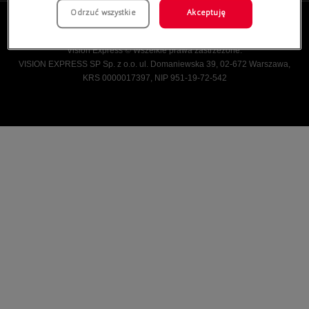
Odrzuć wszystkie
Akceptuję
Vision Express © Wszelkie prawa zastrzeżone.
VISION EXPRESS SP Sp. z o.o. ul. Domaniewska 39, 02-672 Warszawa,
KRS 0000017397, NIP 951-19-72-542