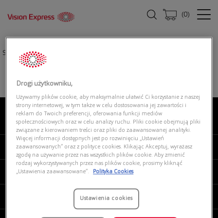
(
0
)
Strona główna
|
Oprawki okularowe
|
PRADA 0PR 57ZV 1BO1O1
Drogi użytkowniku,
Używamy plików cookie, aby maksymalnie ułatwić Ci korzystanie z naszej
strony internetowej, w tym także w celu dostosowania jej zawartości i
reklam do Twoich preferencji, oferowania funkcji mediów
O NAS
społecznościowych oraz w celu analizy ruchu. Pliki cookie obejmują pliki
związane z kierowaniem treści oraz pliki do zaawansowanej analityki.
Więcej informacji dostępnych jest po rozwinięciu „Ustawień
MOJE VISION EXPRESS
zaawansowanych” oraz z polityce cookies. Klikając Akceptuj, wyrażasz
zgodę na używanie przez nas wszystkich plików cookie. Aby zmienić
rodzaj wykorzystywanych przez nas plików cookie, prosimy kliknąć
PRODUKTY I USŁUGI
„Ustawienia zaawansowane”.
Polityka Cookies
REGULAMINY
Ustawienia cookies