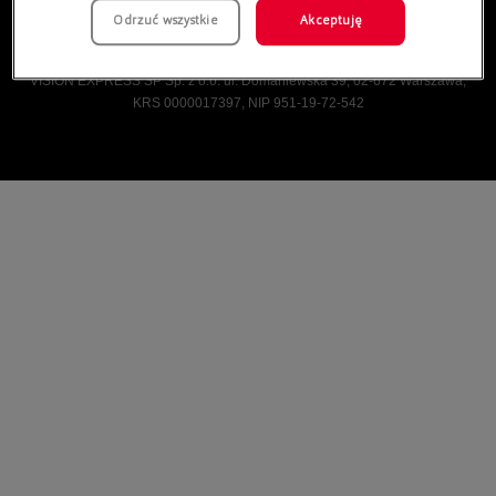
Odrzuć wszystkie
Akceptuję
Vision Express © Wszelkie prawa zastrzeżone.
VISION EXPRESS SP Sp. z o.o. ul. Domaniewska 39, 02-672 Warszawa,
KRS 0000017397, NIP 951-19-72-542