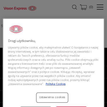
(
0
)
Strona główna
|
Oprawki okularowe
|
BURBERRY 0BE2345 3001
Drogi użytkowniku,
Używamy plików cookie, aby maksymalnie ułatwić Ci korzystanie z naszej
strony internetowej, w tym także w celu dostosowania jej zawartości i
reklam do Twoich preferencji, oferowania funkcji mediów
O NAS
społecznościowych oraz w celu analizy ruchu. Pliki cookie obejmują pliki
związane z kierowaniem treści oraz pliki do zaawansowanej analityki.
Więcej informacji dostępnych jest po rozwinięciu „Ustawień
MOJE VISION EXPRESS
zaawansowanych” oraz z polityce cookies. Klikając Akceptuj, wyrażasz
zgodę na używanie przez nas wszystkich plików cookie. Aby zmienić
rodzaj wykorzystywanych przez nas plików cookie, prosimy kliknąć
PRODUKTY I USŁUGI
„Ustawienia zaawansowane”.
Polityka Cookies
REGULAMINY
Ustawienia cookies