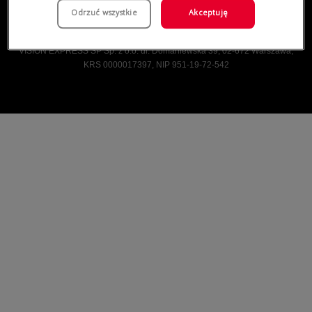
Odrzuć wszystkie
Akceptuję
Vision Express © Wszelkie prawa zastrzeżone.
VISION EXPRESS SP Sp. z o.o. ul. Domaniewska 39, 02-672 Warszawa,
KRS 0000017397, NIP 951-19-72-542