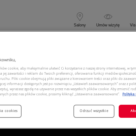
Salony
Umów wizytę
Vis
 KOREKCYJNE
OKULARY PRZECIWSŁONECZNE
tkowniku,
ów cookie, aby maksymalnie ułatwić Ci korzystanie z naszej strony internetowej, w tym
EA3168 5001
a jej zawartości i reklam do Twoich preferencji, oferowania funkcji mediów społeczno
 ruchu. Pliki cookie obejmują pliki związane z kierowaniem treści oraz pliki do zaawa
ięcej informacji dostępnych jest po rozwinięciu „Ustawień zaawansowanych” oraz z polit
eptuj, wyrażasz zgodę na używanie przez nas wszystkich plików cookie. Aby zmienić rod
anych przez nas plików cookie, prosimy kliknąć „Ustawienia zaawansowane”.
Polityka
ia cookies
Odrzuć wszystkie
Ak