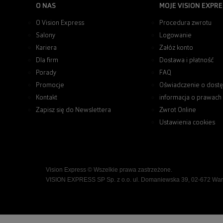
O NAS
MOJE VISION EXPRE
O Vision Express
Procedura zwrotu
Salony
Logowanie
Kariera
Załóż konto
Dla firm
Dostawa i płatność
Porady
FAQ
Promocje
Oświadczenie o dostę
Kontakt
informacja o prawach
Zapisz się do Newslettera
Zwrot Online
Ustawienia cookies
Vision Express © Wszelkie prawa zastrzeżone.
VISION EXPRESS SP Sp. z o.o. ul. Domaniewska 39, 02-672 Wa