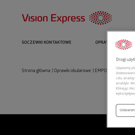
SOCZEWKI KONTAKTOWE
OPRAWKI I OKULARY
Drogi uży
Używamy plik
Strona główna
|
Oprawki okularowe
|
EMPORIO ARMANI 0
dostosowani
celu analizy
analityki. W
Klikając Akc
wykorzystyw
Ustawien