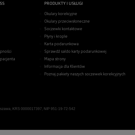
SS
PRODUKTY I USŁUGI
Okulary korekcyjne
Okulary przeciwsłoneczne
Soczewki kontaktowe
Płyny i krople
Karta podarunkowa
pności
Sprawdź saldo karty podarunkowej
 pacjenta
Mapa strony
Informacja dla Klientów
Poznaj pakiety naszych soczewek korekcyjnych
rszawa, KRS 0000017397, NIP 951-19-72-542