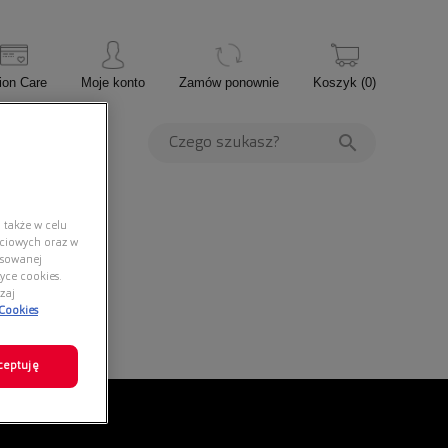
ion Care
Moje konto
Zamów ponownie
Koszyk
(
0
)
PROMOCJE
 także w celu
ściowych oraz w
nsowanej
yce cookies.
zaj
 Cookies
ceptuję