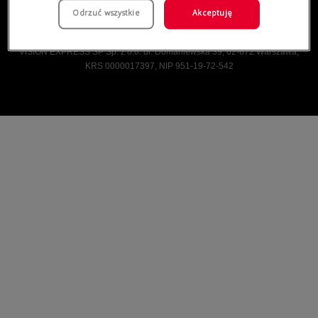
Odrzuć wszystkie
Akceptuję
Vision Express © Wszelkie prawa zastrzeżone.
VISION EXPRESS SP Sp. z o.o. ul. Domaniewska 39, 02-672 Warszawa,
KRS 0000017397, NIP 951-19-72-542