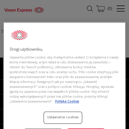
(
0
)
Strona główna
|
Oprawki okularowe
|
ARMANI EXCHANGE 0AX3027 8078
Drogi użytkowniku,
Używamy plików cookie, aby maksymalnie ułatwić Ci korzystanie z naszej
strony internetowej, w tym także w celu dostosowania jej zawartości i
reklam do Twoich preferencji, oferowania funkcji mediów
O NAS
społecznościowych oraz w celu analizy ruchu. Pliki cookie obejmują pliki
związane z kierowaniem treści oraz pliki do zaawansowanej analityki.
Więcej informacji dostępnych jest po rozwinięciu „Ustawień
MOJE VISION EXPRESS
zaawansowanych” oraz z polityce cookies. Klikając Akceptuj, wyrażasz
zgodę na używanie przez nas wszystkich plików cookie. Aby zmienić
rodzaj wykorzystywanych przez nas plików cookie, prosimy kliknąć
PRODUKTY I USŁUGI
„Ustawienia zaawansowane”.
Polityka Cookies
REGULAMINY
Ustawienia cookies