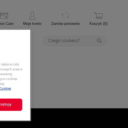
ion Care
Moje konto
Zamów ponownie
Koszyk
(
0
)
PROMOCJE
 także w celu
ściowych oraz w
nsowanej
yce cookies.
zaj
 Cookies
ceptuję