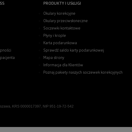
SS
PRODUKTY I USŁUGI
Okulary korekcyjne
Okulary przeciwsłoneczne
Soczewki kontaktowe
Płyny i krople
Karta podarunkowa
pności
Sprawdź saldo karty podarunkowej
 pacjenta
Mapa strony
Informacja dla Klientów
Poznaj pakiety naszych soczewek korekcyjnych
rszawa, KRS 0000017397, NIP 951-19-72-542