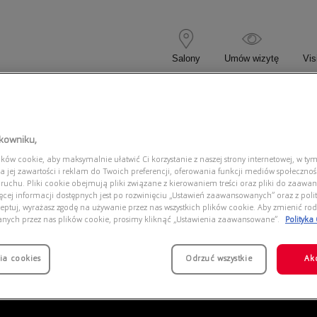
Salony
Umów wizytę
Vis
 KOREKCYJNE
OKULARY PRZECIWSŁONECZNE
tkowniku,
ów cookie, aby maksymalnie ułatwić Ci korzystanie z naszej strony internetowej, w tym
465 NZ00
a jej zawartości i reklam do Twoich preferencji, oferowania funkcji mediów społeczno
 ruchu. Pliki cookie obejmują pliki związane z kierowaniem treści oraz pliki do zaawa
ięcej informacji dostępnych jest po rozwinięciu „Ustawień zaawansowanych” oraz z polit
eptuj, wyrażasz zgodę na używanie przez nas wszystkich plików cookie. Aby zmienić rod
anych przez nas plików cookie, prosimy kliknąć „Ustawienia zaawansowane”.
Polityka
ia cookies
Odrzuć wszystkie
Ak