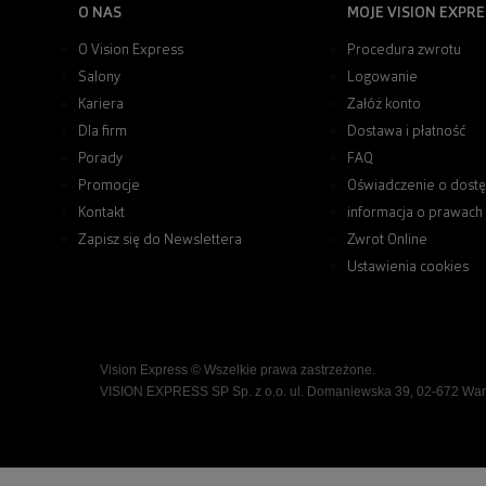
O NAS
MOJE VISION EXPRE
O Vision Express
Procedura zwrotu
Salony
Logowanie
Kariera
Załóż konto
Dla firm
Dostawa i płatność
Porady
FAQ
Promocje
Oświadczenie o dostę
Kontakt
informacja o prawach
Zapisz się do Newslettera
Zwrot Online
Ustawienia cookies
Vision Express © Wszelkie prawa zastrzeżone.
VISION EXPRESS SP Sp. z o.o. ul. Domaniewska 39, 02-672 Wa