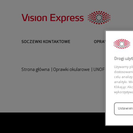
SOCZEWKI KONTAKTOWE
OPRAWKI I OKULARY
Drogi uży
Używamy plik
Strona główna
|
Oprawki okularowe
|
UNOFFICIAL UNOF0
dostosowani
celu analizy
analityki. W
Klikając Akc
wykorzystyw
Ustawien