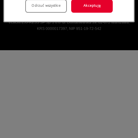
Odrzuć wszystkie
Akceptuję
Vision Express © Wszelkie prawa zastrzeżone.
VISION EXPRESS SP Sp. z o.o. ul. Domaniewska 39, 02-672 Warszawa,
KRS 0000017397, NIP 951-19-72-542