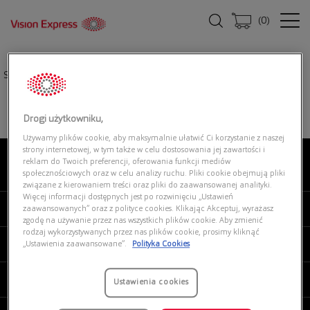
(
0
)
Strona główna
|
Oprawki okularowe
|
UNOFFICIAL UNOF0465 BD00
Drogi użytkowniku,
Używamy plików cookie, aby maksymalnie ułatwić Ci korzystanie z naszej
strony internetowej, w tym także w celu dostosowania jej zawartości i
reklam do Twoich preferencji, oferowania funkcji mediów
O NAS
społecznościowych oraz w celu analizy ruchu. Pliki cookie obejmują pliki
związane z kierowaniem treści oraz pliki do zaawansowanej analityki.
Więcej informacji dostępnych jest po rozwinięciu „Ustawień
MOJE VISION EXPRESS
zaawansowanych” oraz z polityce cookies. Klikając Akceptuj, wyrażasz
zgodę na używanie przez nas wszystkich plików cookie. Aby zmienić
rodzaj wykorzystywanych przez nas plików cookie, prosimy kliknąć
PRODUKTY I USŁUGI
„Ustawienia zaawansowane”.
Polityka Cookies
REGULAMINY
Ustawienia cookies