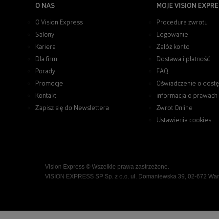
O NAS
MOJE VISION EXPRE
O Vision Express
Procedura zwrotu
Salony
Logowanie
Kariera
Załóż konto
Dla firm
Dostawa i płatność
Porady
FAQ
Promocje
Oświadczenie o dostę
Kontakt
informacja o prawach
Zapisz się do Newslettera
Zwrot Online
Ustawienia cookies
Vision Express © Wszelkie prawa zastrzeżone.
VISION EXPRESS SP Sp. z o.o. ul. Domaniewska 39, 02-672 Wa