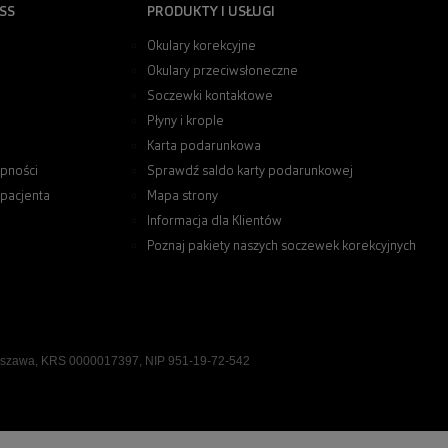
SS
PRODUKTY I USŁUGI
Okulary korekcyjne
Okulary przeciwsłoneczne
Soczewki kontaktowe
Płyny i krople
Karta podarunkowa
pności
Sprawdź saldo karty podarunkowej
 pacjenta
Mapa strony
Informacja dla Klientów
Poznaj pakiety naszych soczewek korekcyjnych
rszawa, KRS 0000017397, NIP 951-19-72-542