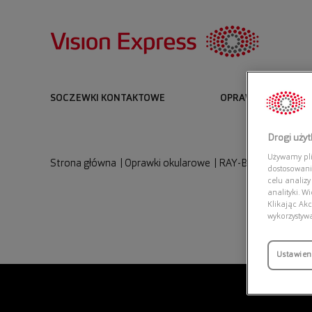
SOCZEWKI KONTAKTOWE
OPRAWKI I OKULARY
Drogi uży
Używamy plik
Strona główna
|
Oprawki okularowe
|
RAY-BAN 0RX7185 5
dostosowani
celu analizy
analityki. W
Klikając Akc
wykorzystyw
Ustawien