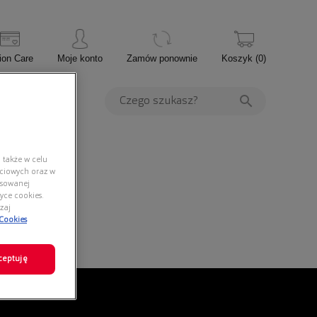
ion Care
Moje konto
Zamów ponownie
Koszyk
(
0
)
PROMOCJE
 także w celu
ściowych oraz w
nsowanej
yce cookies.
zaj
 Cookies
ceptuję