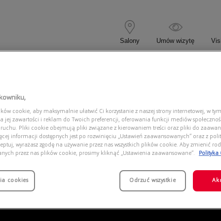
Salony
Umów wizytę
Vis
 KOREKCYJNE
OKULARY PRZECIWSŁONECZNE
tkowniku,
ów cookie, aby maksymalnie ułatwić Ci korzystanie z naszej strony internetowej, w tym
943 ESSE
a jej zawartości i reklam do Twoich preferencji, oferowania funkcji mediów społeczno
 ruchu. Pliki cookie obejmują pliki związane z kierowaniem treści oraz pliki do zaawa
ięcej informacji dostępnych jest po rozwinięciu „Ustawień zaawansowanych” oraz z polit
eptuj, wyrażasz zgodę na używanie przez nas wszystkich plików cookie. Aby zmienić rod
anych przez nas plików cookie, prosimy kliknąć „Ustawienia zaawansowane”.
Polityka
ia cookies
Odrzuć wszystkie
Ak