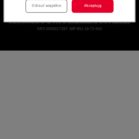
Odrzuć wszystkie
Akceptuję
Vision Express © Wszelkie prawa zastrzeżone.
VISION EXPRESS SP Sp. z o.o. ul. Domaniewska 39, 02-672 Warszawa,
KRS 0000017397, NIP 951-19-72-542