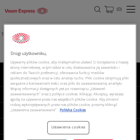
(
0
)
Strona główna
|
Oprawki okularowe
|
UNOFFICIAL UNOM0199 BR00
Drogi użytkowniku,
Używamy plików cookie, aby maksymalnie ułatwić Ci korzystanie z naszej
strony internetowej, w tym także w celu dostosowania jej zawartości i
reklam do Twoich preferencji, oferowania funkcji mediów
O NAS
społecznościowych oraz w celu analizy ruchu. Pliki cookie obejmują pliki
związane z kierowaniem treści oraz pliki do zaawansowanej analityki.
Więcej informacji dostępnych jest po rozwinięciu „Ustawień
MOJE VISION EXPRESS
zaawansowanych” oraz z polityce cookies. Klikając Akceptuj, wyrażasz
zgodę na używanie przez nas wszystkich plików cookie. Aby zmienić
rodzaj wykorzystywanych przez nas plików cookie, prosimy kliknąć
PRODUKTY I USŁUGI
„Ustawienia zaawansowane”.
Polityka Cookies
REGULAMINY
Ustawienia cookies