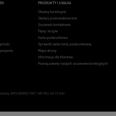
SS
PRODUKTY I USŁUGI
Okulary korekcyjne
Okulary przeciwsłoneczne
Soczewki kontaktowe
Płyny i krople
Karta podarunkowa
pności
Sprawdź saldo karty podarunkowej
 pacjenta
Mapa strony
Informacja dla Klientów
Poznaj pakiety naszych soczewek korekcyjnych
rszawa, KRS 0000017397, NIP 951-19-72-542