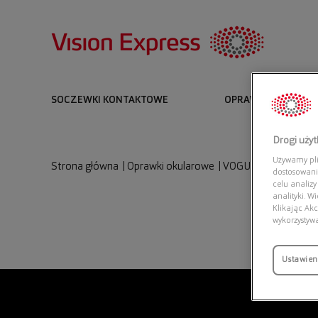
SOCZEWKI KONTAKTOWE
OPRAWKI I OKULARY
Drogi uży
Używamy plik
Strona główna
|
Oprawki okularowe
|
VOGUE 0VO4108 28
dostosowani
celu analizy
analityki. W
Klikając Akc
wykorzystyw
Ustawien