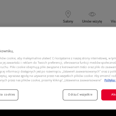
Salony
Umów wizytę
Vis
 KOREKCYJNE
OKULARY PRZECIWSŁONECZNE
tkowniku,
ów cookie, aby maksymalnie ułatwić Ci korzystanie z naszej strony internetowej, w tym
0
a jej zawartości i reklam do Twoich preferencji, oferowania funkcji mediów społeczno
 ruchu. Pliki cookie obejmują pliki związane z kierowaniem treści oraz pliki do zaawa
ięcej informacji dostępnych jest po rozwinięciu „Ustawień zaawansowanych” oraz z polit
eptuj, wyrażasz zgodę na używanie przez nas wszystkich plików cookie. Aby zmienić rod
anych przez nas plików cookie, prosimy kliknąć „Ustawienia zaawansowane”.
Polityka
ia cookies
Odrzuć wszystkie
Ak