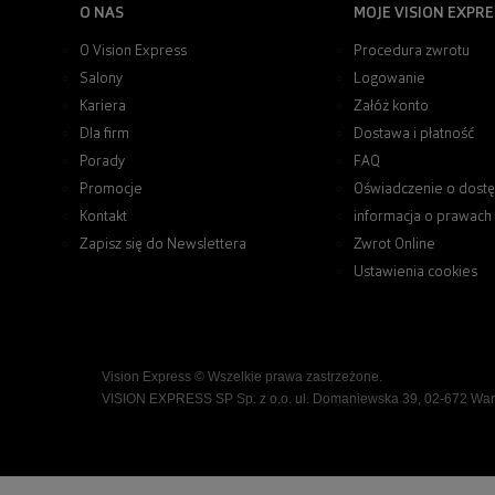
O NAS
MOJE VISION EXPRE
O Vision Express
Procedura zwrotu
Salony
Logowanie
Kariera
Załóż konto
Dla firm
Dostawa i płatność
Porady
FAQ
Promocje
Oświadczenie o dostę
Kontakt
informacja o prawach
Zapisz się do Newslettera
Zwrot Online
Ustawienia cookies
Vision Express © Wszelkie prawa zastrzeżone.
VISION EXPRESS SP Sp. z o.o. ul. Domaniewska 39, 02-672 Wa