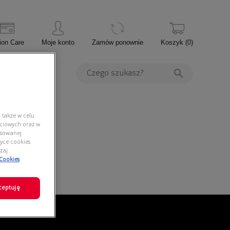
ion Care
Moje konto
Zamów ponownie
Koszyk
(
0
)
PROMOCJE
 także w celu
ściowych oraz w
nsowanej
yce cookies.
zaj
 Cookies
ceptuję