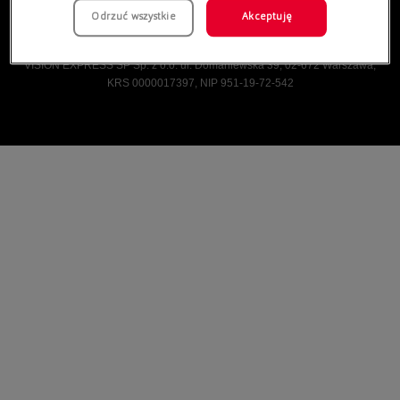
Odrzuć wszystkie
Akceptuję
Vision Express © Wszelkie prawa zastrzeżone.
VISION EXPRESS SP Sp. z o.o. ul. Domaniewska 39, 02-672 Warszawa,
KRS 0000017397, NIP 951-19-72-542