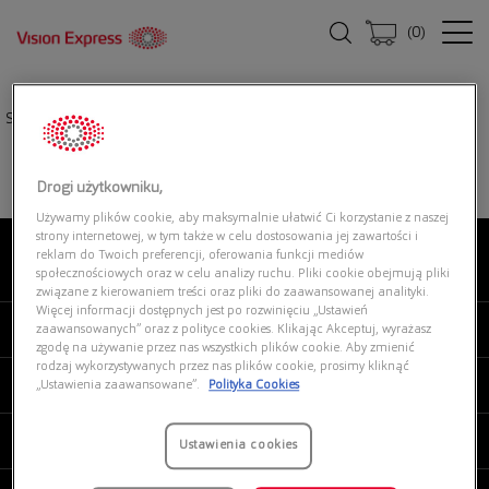
(
0
)
Strona główna
|
Oprawki okularowe
|
BURBERRY 0BE2340 3799
Drogi użytkowniku,
Używamy plików cookie, aby maksymalnie ułatwić Ci korzystanie z naszej
strony internetowej, w tym także w celu dostosowania jej zawartości i
reklam do Twoich preferencji, oferowania funkcji mediów
O NAS
społecznościowych oraz w celu analizy ruchu. Pliki cookie obejmują pliki
związane z kierowaniem treści oraz pliki do zaawansowanej analityki.
Więcej informacji dostępnych jest po rozwinięciu „Ustawień
MOJE VISION EXPRESS
zaawansowanych” oraz z polityce cookies. Klikając Akceptuj, wyrażasz
zgodę na używanie przez nas wszystkich plików cookie. Aby zmienić
rodzaj wykorzystywanych przez nas plików cookie, prosimy kliknąć
PRODUKTY I USŁUGI
„Ustawienia zaawansowane”.
Polityka Cookies
REGULAMINY
Ustawienia cookies