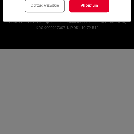
Odrzuć wszystkie
Akceptuję
Vision Express © Wszelkie prawa zastrzeżone.
VISION EXPRESS SP Sp. z o.o. ul. Domaniewska 39, 02-672 Warszawa,
KRS 0000017397, NIP 951-19-72-542