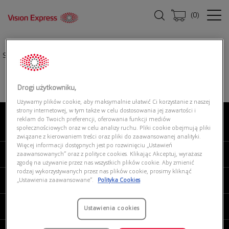
(
0
)
Strona główna
|
Oprawki okularowe
|
ARMANI EXCHANGE 0AX3115 8239
Drogi użytkowniku,
Używamy plików cookie, aby maksymalnie ułatwić Ci korzystanie z naszej
strony internetowej, w tym także w celu dostosowania jej zawartości i
reklam do Twoich preferencji, oferowania funkcji mediów
O NAS
społecznościowych oraz w celu analizy ruchu. Pliki cookie obejmują pliki
związane z kierowaniem treści oraz pliki do zaawansowanej analityki.
Więcej informacji dostępnych jest po rozwinięciu „Ustawień
MOJE VISION EXPRESS
zaawansowanych” oraz z polityce cookies. Klikając Akceptuj, wyrażasz
zgodę na używanie przez nas wszystkich plików cookie. Aby zmienić
rodzaj wykorzystywanych przez nas plików cookie, prosimy kliknąć
PRODUKTY I USŁUGI
„Ustawienia zaawansowane”.
Polityka Cookies
REGULAMINY
Ustawienia cookies