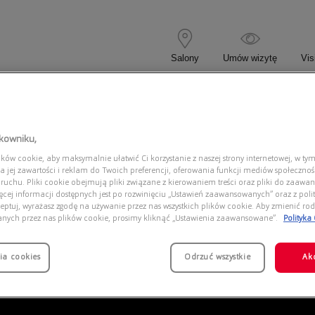
Salony
Umów wizytę
Vis
 KOREKCYJNE
OKULARY PRZECIWSŁONECZNE
tkowniku,
ów cookie, aby maksymalnie ułatwić Ci korzystanie z naszej strony internetowej, w tym
EA1175 3003
a jej zawartości i reklam do Twoich preferencji, oferowania funkcji mediów społeczno
 ruchu. Pliki cookie obejmują pliki związane z kierowaniem treści oraz pliki do zaawa
ięcej informacji dostępnych jest po rozwinięciu „Ustawień zaawansowanych” oraz z polit
eptuj, wyrażasz zgodę na używanie przez nas wszystkich plików cookie. Aby zmienić rod
anych przez nas plików cookie, prosimy kliknąć „Ustawienia zaawansowane”.
Polityka
ia cookies
Odrzuć wszystkie
Ak