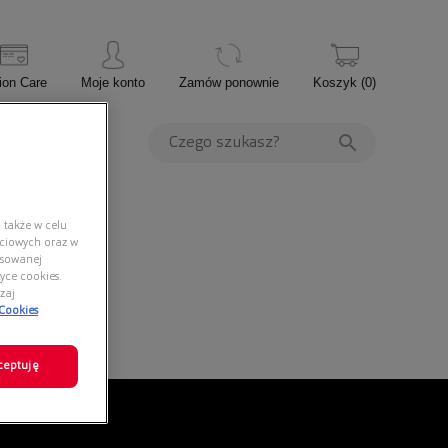
ion Care
Moje konto
Zamów ponownie
Koszyk
(
0
)
PROMOCJE
 także w celu
ściowych oraz w
nsowanej
yce cookies.
zaj
 Cookies
ceptuję