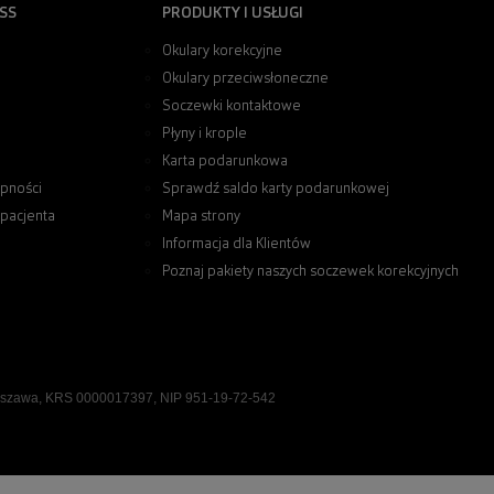
SS
PRODUKTY I USŁUGI
Okulary korekcyjne
Okulary przeciwsłoneczne
Soczewki kontaktowe
Płyny i krople
Karta podarunkowa
pności
Sprawdź saldo karty podarunkowej
 pacjenta
Mapa strony
Informacja dla Klientów
Poznaj pakiety naszych soczewek korekcyjnych
rszawa, KRS 0000017397, NIP 951-19-72-542