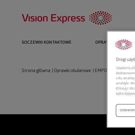
SOCZEWKI KONTAKTOWE
OPRAWKI I OKULARY
Drogi uży
Używamy plik
Strona główna
|
Oprawki okularowe
|
EMPORIO ARMANI 0
dostosowani
celu analizy
analityki. W
Klikając Akc
wykorzystyw
Ustawien