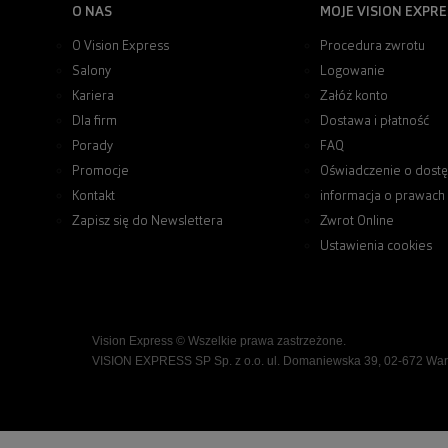
O NAS
MOJE VISION EXPRE
O Vision Express
Procedura zwrotu
Salony
Logowanie
Kariera
Załóż konto
Dla firm
Dostawa i płatność
Porady
FAQ
Promocje
Oświadczenie o dostę
Kontakt
informacja o prawach
Zapisz się do Newslettera
Zwrot Online
Ustawienia cookies
Vision Express © Wszelkie prawa zastrzeżone.
VISION EXPRESS SP Sp. z o.o. ul. Domaniewska 39, 02-672 Wa