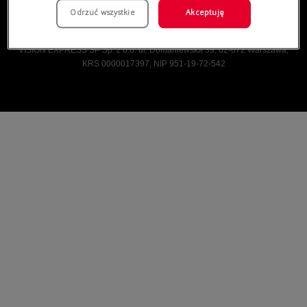
Odrzuć wszystkie
Akceptuję
Vision Express © Wszelkie prawa zastrzeżone.
VISION EXPRESS SP Sp. z o.o. ul. Domaniewska 39, 02-672 Warszawa,
KRS 0000017397, NIP 951-19-72-542