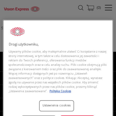
(
0
)
Strona główna
|
Oprawki okularowe
|
FERRARI SCUDERIA 0FZ7015 133
Drogi użytkowniku,
Używamy plików cookie, aby maksymalnie ułatwić Ci korzystanie z naszej
strony internetowej, w tym także w celu dostosowania jej zawartości i
reklam do Twoich preferencji, oferowania funkcji mediów
O NAS
społecznościowych oraz w celu analizy ruchu. Pliki cookie obejmują pliki
związane z kierowaniem treści oraz pliki do zaawansowanej analityki.
Więcej informacji dostępnych jest po rozwinięciu „Ustawień
MOJE VISION EXPRESS
zaawansowanych” oraz z polityce cookies. Klikając Akceptuj, wyrażasz
zgodę na używanie przez nas wszystkich plików cookie. Aby zmienić
rodzaj wykorzystywanych przez nas plików cookie, prosimy kliknąć
PRODUKTY I USŁUGI
„Ustawienia zaawansowane”.
Polityka Cookies
REGULAMINY
Ustawienia cookies