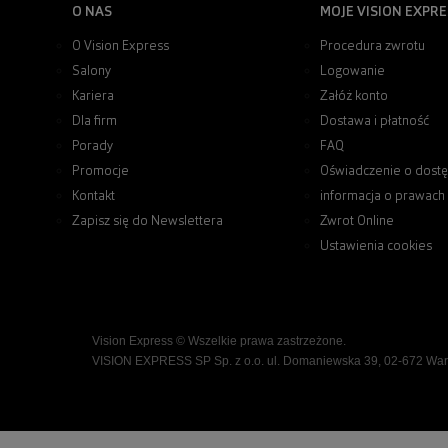
O NAS
MOJE VISION EXPRE
O Vision Express
Procedura zwrotu
Salony
Logowanie
Kariera
Załóż konto
Dla firm
Dostawa i płatność
Porady
FAQ
Promocje
Oświadczenie o dostę
Kontakt
informacja o prawach
Zapisz się do Newslettera
Zwrot Online
Ustawienia cookies
Vision Express © Wszelkie prawa zastrzeżone.
VISION EXPRESS SP Sp. z o.o. ul. Domaniewska 39, 02-672 Wa