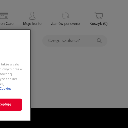
ion Care
Moje konto
Zamów ponownie
Koszyk
(
0
)
PROMOCJE
 także w celu
ściowych oraz w
nsowanej
yce cookies.
zaj
 Cookies
ceptuję