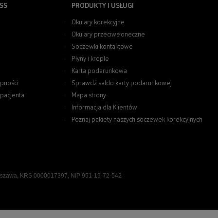
SS
PRODUKTY I USŁUGI
Okulary korekcyjne
Okulary przeciwsłoneczne
Soczewki kontaktowe
Płyny i krople
Karta podarunkowa
pności
Sprawdź saldo karty podarunkowej
 pacjenta
Mapa strony
Informacja dla Klientów
Poznaj pakiety naszych soczewek korekcyjnych
rszawa, KRS 0000017397, NIP 951-19-72-542