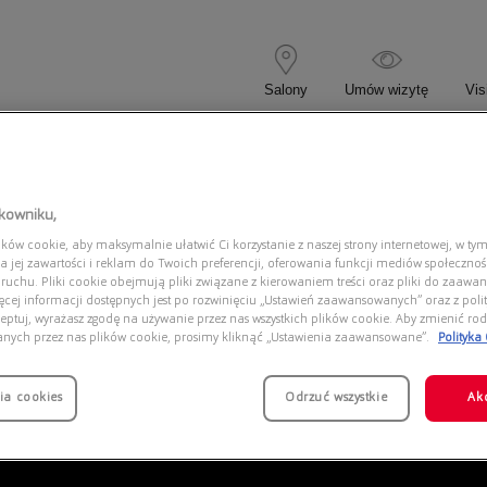
Salony
Umów wizytę
Vis
 KOREKCYJNE
OKULARY PRZECIWSŁONECZNE
tkowniku,
ów cookie, aby maksymalnie ułatwić Ci korzystanie z naszej strony internetowej, w tym
3188 ICON
a jej zawartości i reklam do Twoich preferencji, oferowania funkcji mediów społeczno
 ruchu. Pliki cookie obejmują pliki związane z kierowaniem treści oraz pliki do zaawa
ięcej informacji dostępnych jest po rozwinięciu „Ustawień zaawansowanych” oraz z polit
eptuj, wyrażasz zgodę na używanie przez nas wszystkich plików cookie. Aby zmienić rod
anych przez nas plików cookie, prosimy kliknąć „Ustawienia zaawansowane”.
Polityka
ia cookies
Odrzuć wszystkie
Ak