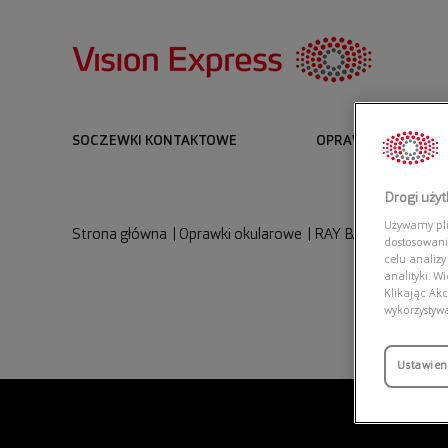
SOCZEWKI KONTAKTOWE
OPRAWKI I OKULARY
Drogi uży
Używamy plik
Strona główna
|
Oprawki okularowe
|
RAY BAN 0RX3447V 
dostosowani
celu analizy
analityki. W
Klikając Akc
wykorzystyw
Ustawien