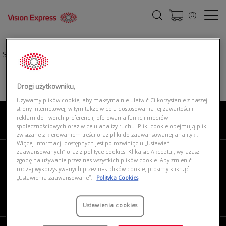
(
0
)
Strona główna
|
Oprawki okularowe
|
UNOFFICIAL 0UO2227 001
Drogi użytkowniku,
Używamy plików cookie, aby maksymalnie ułatwić Ci korzystanie z naszej
strony internetowej, w tym także w celu dostosowania jej zawartości i
reklam do Twoich preferencji, oferowania funkcji mediów
O NAS
społecznościowych oraz w celu analizy ruchu. Pliki cookie obejmują pliki
związane z kierowaniem treści oraz pliki do zaawansowanej analityki.
Więcej informacji dostępnych jest po rozwinięciu „Ustawień
MOJE VISION EXPRESS
zaawansowanych” oraz z polityce cookies. Klikając Akceptuj, wyrażasz
zgodę na używanie przez nas wszystkich plików cookie. Aby zmienić
rodzaj wykorzystywanych przez nas plików cookie, prosimy kliknąć
PRODUKTY I USŁUGI
„Ustawienia zaawansowane”.
Polityka Cookies
REGULAMINY
Ustawienia cookies