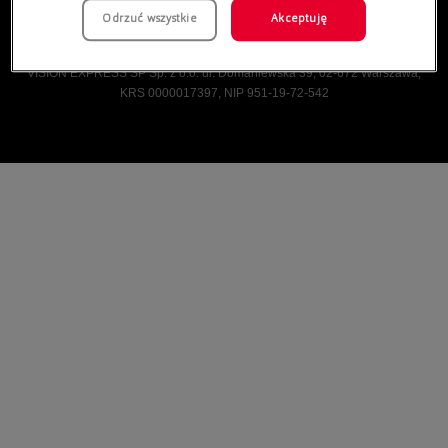
Odrzuć wszystkie
Akceptuję
Vision Express © Wszelkie prawa zastrzeżone.
VISION EXPRESS SP Sp. z o.o. ul. Domaniewska 39, 02-672 Warszawa,
KRS 0000017397, NIP 951-19-72-542