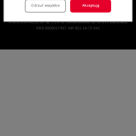
Odrzuć wszystkie
Akceptuję
Vision Express © Wszelkie prawa zastrzeżone.
VISION EXPRESS SP Sp. z o.o. ul. Domaniewska 39, 02-672 Warszawa,
KRS 0000017397, NIP 951-19-72-542