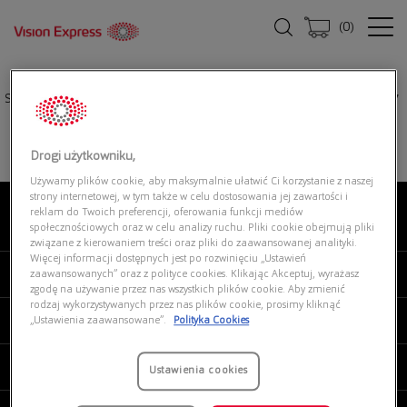
(
0
)
Strona główna
|
Oprawki okularowe
|
POLO RALPH LAUREN 0PH1229 9307
Drogi użytkowniku,
Używamy plików cookie, aby maksymalnie ułatwić Ci korzystanie z naszej
strony internetowej, w tym także w celu dostosowania jej zawartości i
reklam do Twoich preferencji, oferowania funkcji mediów
O NAS
społecznościowych oraz w celu analizy ruchu. Pliki cookie obejmują pliki
związane z kierowaniem treści oraz pliki do zaawansowanej analityki.
Więcej informacji dostępnych jest po rozwinięciu „Ustawień
MOJE VISION EXPRESS
zaawansowanych” oraz z polityce cookies. Klikając Akceptuj, wyrażasz
zgodę na używanie przez nas wszystkich plików cookie. Aby zmienić
rodzaj wykorzystywanych przez nas plików cookie, prosimy kliknąć
PRODUKTY I USŁUGI
„Ustawienia zaawansowane”.
Polityka Cookies
REGULAMINY
Ustawienia cookies