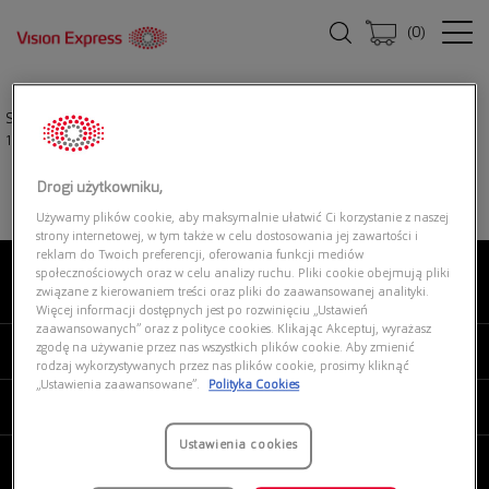
(
0
)
Strona główna
|
Oprawki okularowe
|
PRADA LINEA ROSSA 0PS 07RV
1BO1O1
Drogi użytkowniku,
Używamy plików cookie, aby maksymalnie ułatwić Ci korzystanie z naszej
strony internetowej, w tym także w celu dostosowania jej zawartości i
reklam do Twoich preferencji, oferowania funkcji mediów
społecznościowych oraz w celu analizy ruchu. Pliki cookie obejmują pliki
związane z kierowaniem treści oraz pliki do zaawansowanej analityki.
O NAS
Więcej informacji dostępnych jest po rozwinięciu „Ustawień
zaawansowanych” oraz z polityce cookies. Klikając Akceptuj, wyrażasz
zgodę na używanie przez nas wszystkich plików cookie. Aby zmienić
MOJE VISION EXPRESS
rodzaj wykorzystywanych przez nas plików cookie, prosimy kliknąć
„Ustawienia zaawansowane”.
Polityka Cookies
PRODUKTY I USŁUGI
Ustawienia cookies
REGULAMINY