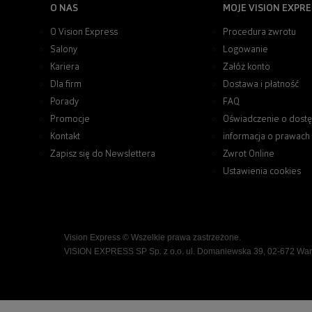
O NAS
MOJE VISION EXPRE
O Vision Express
Procedura zwrotu
Salony
Logowanie
Kariera
Załóż konto
Dla firm
Dostawa i płatność
Porady
FAQ
Promocje
Oświadczenie o dostę
Kontakt
informacja o prawach
Zapisz się do Newslettera
Zwrot Online
Ustawienia cookies
Vision Express © Wszelkie prawa zastrzeżone.
VISION EXPRESS SP Sp. z o.o. ul. Domaniewska 39, 02-672 Wa