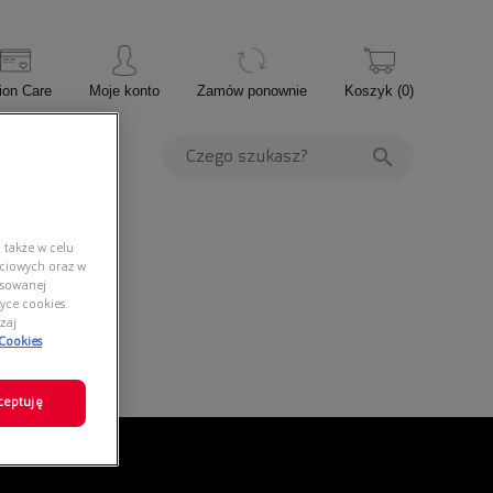
ion Care
Moje konto
Zamów ponownie
Koszyk
(
0
)
PROMOCJE
 także w celu
ściowych oraz w
nsowanej
yce cookies.
zaj
 Cookies
ceptuję