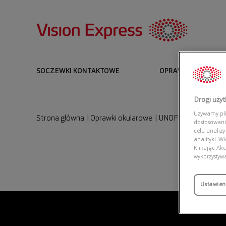
SOCZEWKI KONTAKTOWE
OPRAWKI I OKULARY
Drogi uży
Używamy plik
Strona główna
|
Oprawki okularowe
|
UNOFFICIAL 0UO221
dostosowani
celu analizy
analityki. W
Klikając Akc
wykorzystyw
Ustawien