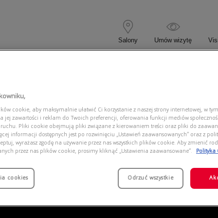
Salony
Umów wizytę
Vis
 KOREKCYJNE
OKULARY PRZECIWSŁONECZNE
tkowniku,
ów cookie, aby maksymalnie ułatwić Ci korzystanie z naszej strony internetowej, w tym
9B 001
a jej zawartości i reklam do Twoich preferencji, oferowania funkcji mediów społeczno
 ruchu. Pliki cookie obejmują pliki związane z kierowaniem treści oraz pliki do zaawa
ięcej informacji dostępnych jest po rozwinięciu „Ustawień zaawansowanych” oraz z polit
eptuj, wyrażasz zgodę na używanie przez nas wszystkich plików cookie. Aby zmienić rod
anych przez nas plików cookie, prosimy kliknąć „Ustawienia zaawansowane”.
Polityka
ia cookies
Odrzuć wszystkie
Ak