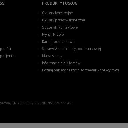
SS
PRODUKTY I USŁUGI
Okulary korekcyjne
Okulary przeciwsłoneczne
Soczewki kontaktowe
Płyny i krople
Karta podarunkowa
pności
Sprawdź saldo karty podarunkowej
 pacjenta
Mapa strony
Informacja dla Klientów
Poznaj pakiety naszych soczewek korekcyjnych
rszawa, KRS 0000017397, NIP 951-19-72-542