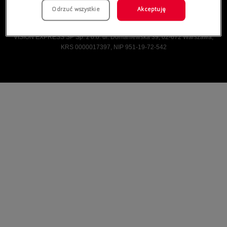
Odrzuć wszystkie
Akceptuję
Vision Express © Wszelkie prawa zastrzeżone.
VISION EXPRESS SP Sp. z o.o. ul. Domaniewska 39, 02-672 Warszawa,
KRS 0000017397, NIP 951-19-72-542