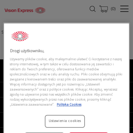
(
0
)
Strona główna
|
Oprawki okularowe
|
UNOFFICIAL 0UO1176 002
Drogi użytkowniku,
Używamy plików cookie, aby maksymalnie ułatwić Ci korzystanie z naszej
strony internetowej, w tym także w celu dostosowania jej zawartości i
reklam do Twoich preferencji, oferowania funkcji mediów
O NAS
społecznościowych oraz w celu analizy ruchu. Pliki cookie obejmują pliki
związane z kierowaniem treści oraz pliki do zaawansowanej analityki.
Więcej informacji dostępnych jest po rozwinięciu „Ustawień
MOJE VISION EXPRESS
zaawansowanych” oraz z polityce cookies. Klikając Akceptuj, wyrażasz
zgodę na używanie przez nas wszystkich plików cookie. Aby zmienić
rodzaj wykorzystywanych przez nas plików cookie, prosimy kliknąć
PRODUKTY I USŁUGI
„Ustawienia zaawansowane”.
Polityka Cookies
REGULAMINY
Ustawienia cookies